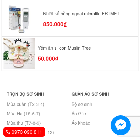
Nhiệt kế hồng ngoại microlife FR1MF1
850.000₫
Yếm ăn silicon Muslin Tree
50.000₫
TRỌN BỘ SƠ SINH
QUẦN ÁO SƠ SINH
Mùa xuân (T2-3-4)
Bộ sơ sinh
Mùa Hạ (T5-6-7)
Áo Gile
Mùa thu (T7-8-9)
Áo khoác
0973 090 811
Mùa Đông (T10 -11-12)