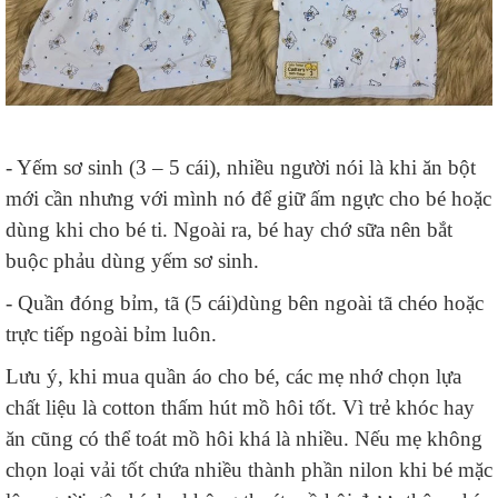
- Yếm sơ sinh (3 – 5 cái), nhiều người nói là khi ăn bột
mới cần nhưng với mình nó để giữ ấm ngực cho bé hoặc
dùng khi cho bé ti. Ngoài ra, bé hay chớ sữa nên bắt
buộc phảu dùng yếm sơ sinh.
- Quần đóng bỉm, tã (5 cái)dùng bên ngoài tã chéo hoặc
trực tiếp ngoài bỉm luôn.
Lưu ý, khi mua quần áo cho bé, các mẹ nhớ chọn lựa
chất liệu là cotton thấm hút mồ hôi tốt. Vì trẻ khóc hay
ăn cũng có thể toát mồ hôi khá là nhiều. Nếu mẹ không
chọn loại vải tốt chứa nhiều thành phần nilon khi bé mặc