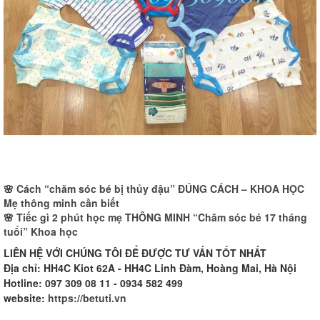
🌸
Cách “chăm sóc bé bị thủy đậu” ĐÚNG CÁCH – KHOA HỌC
Mẹ thông minh cần biết
🌸
Tiếc gì 2 phút học mẹ THÔNG MINH “Chăm sóc bé 17 tháng
tuổi” Khoa học
LIÊN HỆ VỚI CHÚNG TÔI ĐỂ ĐƯỢC TƯ VẤN TỐT NHẤT
Địa chỉ: HH4C Kiot 62A - HH4C Linh Đàm, Hoàng Mai, Hà Nội
Hotline: 097 309 08 11 - 0934 582 499
website:
https://betuti.vn