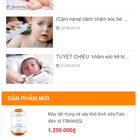
{Cẩm nang} cách chăm sóc bé 2 tuổi THÔNG...
22/06/2018
TUYỆT CHIÊU “chăm sóc trẻ biếng ăn suy dinh...
21/06/2018
SẢN PHẨM MỚI
Máy tiệt trùng và sấy khô bình sữa Fatz
điện tử FB4906SL
1.250.000₫