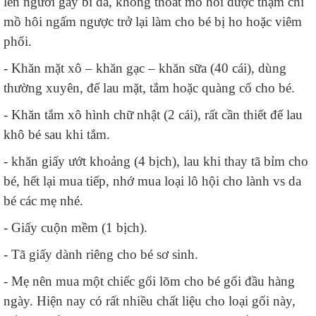
lên người gây bí da, không thoát mồ hôi được thậm chí
mồ hôi ngấm ngược trở lại làm cho bé bị ho hoặc viêm
phổi.
- Khăn mặt xô – khăn gạc – khăn sữa (40 cái), dùng
thường xuyên, để lau mặt, tắm hoặc quàng cổ cho bé.
- Khăn tắm xô hình chữ nhật (2 cái), rất cần thiết để lau
khô bé sau khi tắm.
- khăn giấy ướt khoảng (4 bịch), lau khi thay tã bỉm cho
bé, hết lại mua tiếp, nhớ mua loại lô hội cho lành vs da
bé các mẹ nhé.
- Giấy cuộn mềm (1 bịch).
- Tã giấy dành riêng cho bé sơ sinh.
- Mẹ nên mua một chiếc gối lõm cho bé gối đầu hàng
ngày. Hiện nay có rất nhiều chất liệu cho loại gối này,