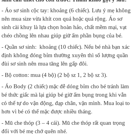
- Áo sơ sinh cộc tay: khoảng (6 chiếc). Lưu ý mẹ không
nên mua size vừa khít con quá hoặc quá rộng. Áo sơ
sinh cài khuy là lựa chọn hoàn hảo, chất mềm mại, vạt
chéo chồng lên nhau giúp giữ ấm phần bụng của bé.
- Quần sơ sinh: khoảng (10 chiếc). Nếu bé nhà bạn xác
định không đóng bỉm thường xuyên thì số lượng quần
đùi sơ sinh nên mua tăng lên gấp đôi.
- Bộ cotton: mua (4 bộ) (2 bộ sz 1, 2 bộ sz 3).
- Áo Body (2 chiếc) mặc đễ dóng bỉm cho bé tránh làm
bé thức giấc mà lại giúp bé giữ ấm bụng trong khi vẫn
có thể tự do vận động, đạp chân, vặn mình. Mua loại to
hơn vì bé có thể mặc được nhiều tháng.
- Mũ che thóp (3 – 4 cái). Mũ che thóp rất quan trọng
đối với bé mẹ chớ quên nhé.