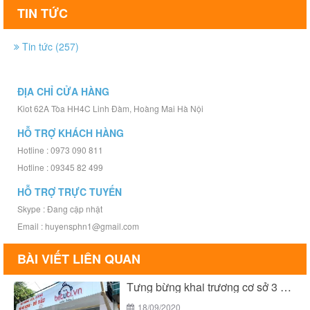
TIN TỨC
Tin tức (257)
ĐỊA CHỈ CỬA HÀNG
Kiot 62A Tòa HH4C Linh Đàm, Hoàng Mai Hà Nội
HỖ TRỢ KHÁCH HÀNG
Hotline : 0973 090 811
Hotline : 09345 82 499
HỖ TRỢ TRỰC TUYẾN
Skype : Đang cập nhật
Email : huyensphn1@gmail.com
BÀI VIẾT LIÊN QUAN
Tưng bừng khai trương cơ sở 3 của Bé...
18/09/2020