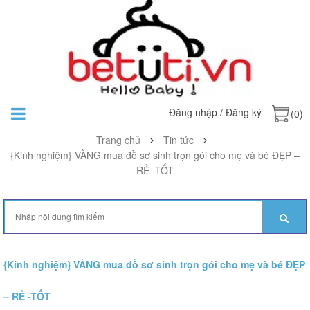
Đăng nhập
/
Đăng ký
(0)
Trang chủ
Tin tức
{Kinh nghiệm} VÀNG mua đồ sơ sinh trọn gói cho mẹ và bé ĐẸP –
RẺ -TỐT
{Kinh nghiệm} VÀNG mua đồ sơ sinh trọn gói cho mẹ và bé ĐẸP
– RẺ -TỐT