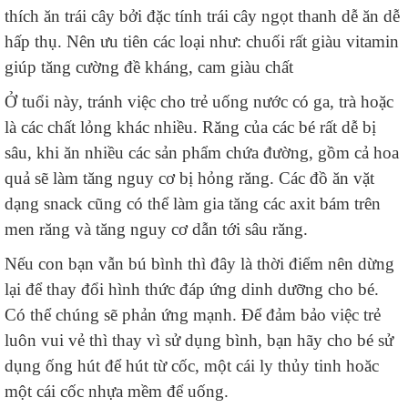
thích ăn trái cây bởi đặc tính trái cây ngọt thanh dễ ăn dễ
hấp thụ. Nên ưu tiên các loại như: chuối rất giàu vitamin
giúp tăng cường đề kháng
, cam
giàu chất
Ở tuổi này, tránh việc cho trẻ uống nước có ga, trà hoặc
là các chất lỏng khác nhiều. Răng của các bé rất dễ bị
sâu, khi ăn nhiều các sản phẩm chứa đường, gồm cả hoa
quả sẽ làm tăng nguy cơ bị hỏng răng. Các đồ ăn vặt
dạng snack cũng có thể làm gia tăng các axit bám trên
men răng và tăng nguy cơ dẫn tới sâu răng.
Nếu con bạn vẫn bú bình thì đây là thời điểm nên dừng
lại để thay đổi hình thức đáp ứng dinh dưỡng cho bé.
Có thể chúng sẽ phản ứng mạnh. Để đảm bảo việc trẻ
luôn vui vẻ thì thay vì sử dụng bình, bạn hãy cho bé sử
dụng ống hút để hút từ cốc, một cái ly thủy tinh hoăc
một cái cốc nhựa mềm để uống.