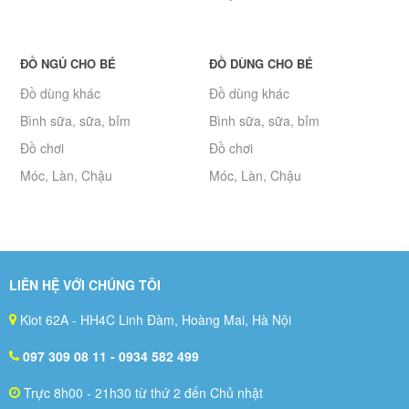
ĐỒ NGỦ CHO BÉ
ĐỒ DÙNG CHO BÉ
Đồ dùng khác
Đồ dùng khác
Bình sữa, sữa, bỉm
Bình sữa, sữa, bỉm
Đồ chơi
Đồ chơi
Móc, Làn, Chậu
Móc, Làn, Chậu
LIÊN HỆ VỚI CHÚNG TÔI
Kiot 62A - HH4C Linh Đàm, Hoàng Mai, Hà Nội
097 309 08 11
- 0934 582 499
Trực 8h00 - 21h30 từ thứ 2 đến Chủ nhật