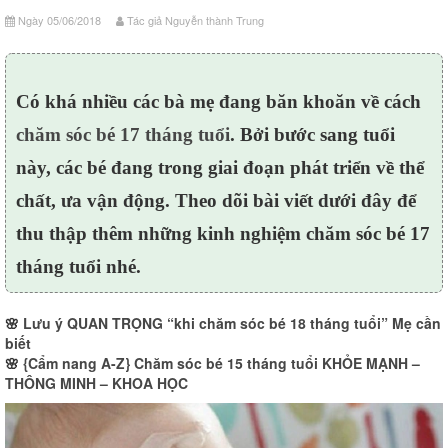
Ngày 05/06/2018
Tác giả Nguyễn thành Trung
Có khá nhiều các bà mẹ đang băn khoăn về cách
chăm sóc bé 17 tháng tuổi
. Bởi bước sang tuổi
này, các bé đang trong giai đoạn phát triển về thể
chất, ưa vận động. Theo dõi bài viết dưới đây để
thu thập thêm những kinh nghiệm chăm sóc bé 17
tháng tuổi nhé.
🌸
Lưu ý QUAN TRỌNG “khi chăm sóc bé 18 tháng tuổi” Mẹ cần
biết
🌸
{Cẩm nang A-Z} Chăm sóc bé 15 tháng tuổi KHỎE MẠNH –
THÔNG MINH – KHOA HỌC