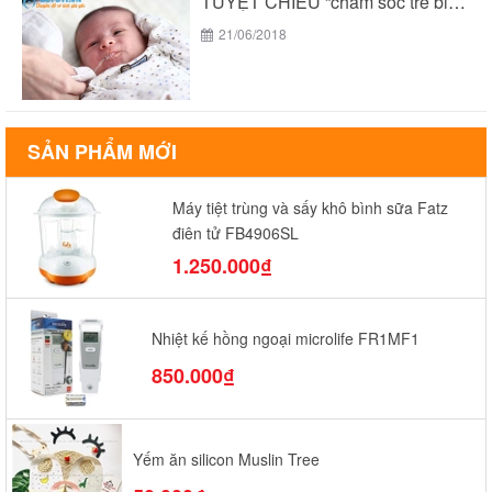
TUYỆT CHIÊU “chăm sóc trẻ biếng ăn suy dinh...
21/06/2018
SẢN PHẨM MỚI
Máy tiệt trùng và sấy khô bình sữa Fatz
điện tử FB4906SL
1.250.000₫
Nhiệt kế hồng ngoại microlife FR1MF1
850.000₫
Yếm ăn silicon Muslin Tree