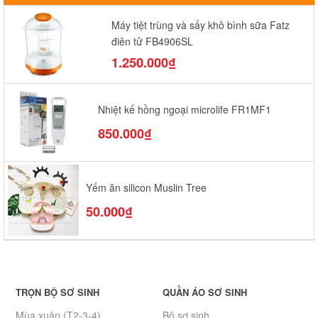
Máy tiệt trùng và sấy khô bình sữa Fatz
điện tử FB4906SL
1.250.000₫
Nhiệt kế hồng ngoại microlife FR1MF1
850.000₫
Yếm ăn silicon Muslin Tree
50.000₫
TRỌN BỘ SƠ SINH
QUẦN ÁO SƠ SINH
Mùa xuân (T2-3-4)
Bộ sơ sinh