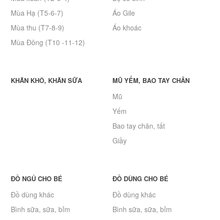
Mùa Hạ (T5-6-7)
Áo Gile
Mùa thu (T7-8-9)
Áo khoác
Mùa Đông (T10 -11-12)
KHĂN KHÔ, KHĂN SỮA
MŨ YẾM, BAO TAY CHÂN
Mũ
Yếm
Bao tay chân, tất
Giầy
ĐỒ NGỦ CHO BÉ
ĐỒ DÙNG CHO BÉ
Đồ dùng khác
Đồ dùng khác
Bình sữa, sữa, bỉm
Bình sữa, sữa, bỉm