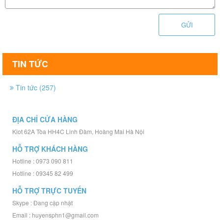
GỬI
TIN TỨC
Tin tức (257)
ĐỊA CHỈ CỬA HÀNG
Kiot 62A Tòa HH4C Linh Đàm, Hoàng Mai Hà Nội
HỖ TRỢ KHÁCH HÀNG
Hotline : 0973 090 811
Hotline : 09345 82 499
HỖ TRỢ TRỰC TUYẾN
Skype : Đang cập nhật
Email : huyensphn1@gmail.com