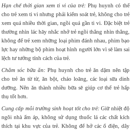
Hạn chế thời gian xem ti vi của trẻ:
Phụ huynh có thể
cho trẻ xem ti vi nhưng phải kiểm soát trẻ, không cho trẻ
xem quá nhiều thời gian, ngồi quá gần ti vi. Đặc biệt trẻ
thường nhìn lác hãy nhắc nhở trẻ ngồi thẳng nhìn thẳng,
không để trẻ xem những loại phim đánh nhau, phim bạo
lực hay những bộ phim hoạt hình người lớn vì sẽ làm sai
lệch tư tưởng tính cách của trẻ.
Chăm sóc bữa ăn:
Phụ huynh cho trẻ ăn dặm nên tập
cho trẻ ăn từ từ, ăn bột, cháo loãng, các loại sữa dinh
dưỡng. Nên ăn thành nhiều bữa sẽ giúp cơ thể trẻ hấp
thụ tốt hơn.
Cung cấp môi trường sinh hoạt tốt cho trẻ:
Giữ nhiệt độ
ngôi nhà ấm áp, không sử dụng thuốc lá các chất kích
thích tại khu vực của trẻ. Không để hở các ổ điện, dây