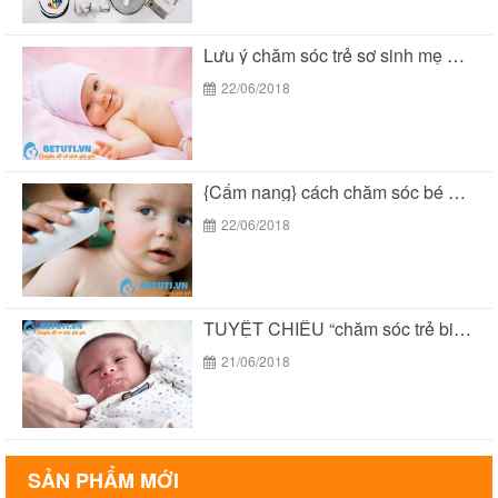
Lưu ý chăm sóc trẻ sơ sinh mẹ THÔNG...
22/06/2018
{Cẩm nang} cách chăm sóc bé 2 tuổi THÔNG...
22/06/2018
TUYỆT CHIÊU “chăm sóc trẻ biếng ăn suy dinh...
21/06/2018
SẢN PHẨM MỚI