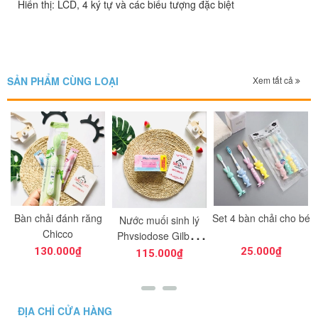
Hiển thị: LCD, 4 ký tự và các biểu tượng đặc biệt
SẢN PHẨM CÙNG LOẠI
Xem tất cả
Bàn chải đánh răng
Set 4 bàn chải cho bé
Nước muối sinh lý
g
Chicco
Physiodose Gilbert
Pháp hồng 40 ống
130.000₫
25.000₫
115.000₫
5ml
ĐỊA CHỈ CỬA HÀNG