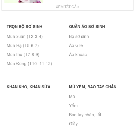
XEM TẤT CẢ
TRỌN BỘ SƠ SINH
QUẦN ÁO SƠ SINH
Mùa xuân (T2-3-4)
Bộ sơ sinh
Mùa Hạ (T5-6-7)
Áo Gile
Mùa thu (T7-8-9)
Áo khoác
Mùa Đông (T10 -11-12)
KHĂN KHÔ, KHĂN SỮA
MŨ YẾM, BAO TAY CHÂN
Mũ
Yếm
Bao tay chân, tất
Giầy