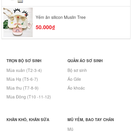
Yếm ăn silicon Muslin Tree
50.000₫
TRỌN BỘ SƠ SINH
QUẦN ÁO SƠ SINH
Mùa xuân (T2-3-4)
Bộ sơ sinh
Mùa Hạ (T5-6-7)
Áo Gile
Mùa thu (T7-8-9)
Áo khoác
Mùa Đông (T10 -11-12)
KHĂN KHÔ, KHĂN SỮA
MŨ YẾM, BAO TAY CHÂN
Mũ