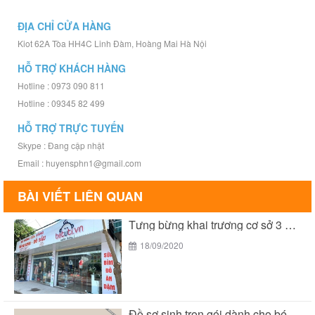
ĐỊA CHỈ CỬA HÀNG
Kiot 62A Tòa HH4C Linh Đàm, Hoàng Mai Hà Nội
HỖ TRỢ KHÁCH HÀNG
Hotline : 0973 090 811
Hotline : 09345 82 499
HỖ TRỢ TRỰC TUYẾN
Skype : Đang cập nhật
Email : huyensphn1@gmail.com
BÀI VIẾT LIÊN QUAN
Tưng bừng khai trương cơ sở 3 của Bé...
18/09/2020
Đồ sơ sinh trọn gói dành cho bé yêu...