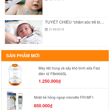
TUYỆT CHIÊU “chăm sóc trẻ biếng ăn suy dinh...
21/06/2018
SẢN PHẨM MỚI
Máy tiệt trùng và sấy khô bình sữa Fatz
điện tử FB4906SL
1.250.000₫
Nhiệt kế hồng ngoại microlife FR1MF1
850.000₫