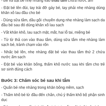
- Bế và đặt bé nhẹ nhàng vào
thau tắm
chứa nước ấm
- Đặt bé lên đùi, tay trái đỡ gáy bé, tay phải nhẹ nhàng dùng
khăn xô lau đầu cho bé
- Dùng sữa tắm, dầu gội chuyên dụng nhẹ nhàng làm sạch da
đầu bé sau đó dùng khăn xô lau sạch
- Vắt khăn khô, lau sạch mặt, mắt, hai lỗ tai, miệng bé
- Từ từ thả con vào thau tắm, dùng sữa tắm nhẹ nhàng làm
sạch bé, tránh chạm vào rốn
- Nhấc bé lên, nhẹ nhàng đặt bé vào thau tắm thứ 2 chứa
nước ấm sạch
- Đặt bé vào khăn bông, thấm khô nước sau khi tắm cho trẻ
sơ sinh đúng cách
Bước 3: Chăm sóc bé sau khi tắm
- Quấn bé nhẹ nhàng trong khăn bông mềm, sạch
- Thấm khô bé từ đầu đến chân, chú ý thấm khô bộ phận sinh
dục