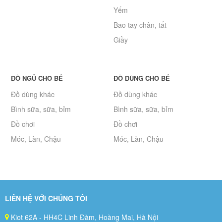
Yếm
Bao tay chân, tất
Giầy
ĐỒ NGỦ CHO BÉ
ĐỒ DÙNG CHO BÉ
Đồ dùng khác
Đồ dùng khác
Bình sữa, sữa, bỉm
Bình sữa, sữa, bỉm
Đồ chơi
Đồ chơi
Móc, Làn, Chậu
Móc, Làn, Chậu
LIÊN HỆ VỚI CHÚNG TÔI
Kiot 62A - HH4C Linh Đàm, Hoàng Mai, Hà Nội