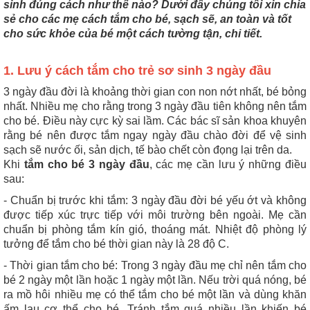
sinh đúng cách như thế nào? Dưới đây chúng tôi xin chia
sẻ cho các mẹ cách tắm cho bé, sạch sẽ, an toàn và tốt
cho sức khỏe của bé một cách tường tận, chi tiết.
1. Lưu ý cách tắm cho trẻ sơ sinh 3 ngày đầu
3 ngày đầu đời là khoảng thời gian con non nớt nhất, bé bỏng
nhất. Nhiều mẹ cho rằng trong 3 ngày đầu tiên không nên tắm
cho bé. Điều này cực kỳ sai lầm. Các bác sĩ sản khoa khuyên
rằng bé nên được tắm ngay ngày đầu chào đời để vệ sinh
sạch sẽ nước ối, sản dịch, tế bào chết còn đọng lại trên da.
Khi
tắm cho bé 3 ngày đầu
, các mẹ cần lưu ý những điều
sau:
- Chuẩn bị trước khi tắm: 3 ngày đầu đời bé yếu ớt và không
được tiếp xúc trực tiếp với môi trường bên ngoài. Mẹ cần
chuẩn bị phòng tắm kín gió, thoáng mát. Nhiệt độ phòng lý
tưởng để tắm cho bé thời gian này là 28 độ C.
- Thời gian tắm cho bé: Trong 3 ngày đầu mẹ chỉ nên tắm cho
bé 2 ngày một lần hoặc 1 ngày một lần. Nếu trời quá nóng, bé
ra mồ hôi nhiều mẹ có thể tắm cho bé một lần và dùng khăn
ấm lau cơ thể cho bé. Tránh tắm quá nhiều lần khiến bé