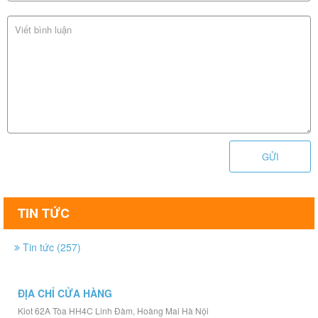
GỬI
TIN TỨC
Tin tức (257)
ĐỊA CHỈ CỬA HÀNG
Kiot 62A Tòa HH4C Linh Đàm, Hoàng Mai Hà Nội