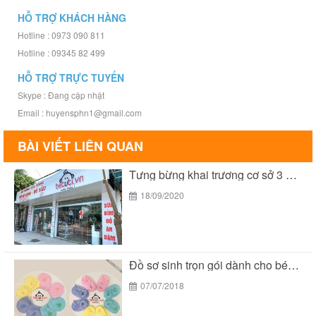
HỖ TRỢ KHÁCH HÀNG
Hotline : 0973 090 811
Hotline : 09345 82 499
HỖ TRỢ TRỰC TUYẾN
Skype : Đang cập nhật
Email : huyensphn1@gmail.com
BÀI VIẾT LIÊN QUAN
Tưng bừng khai trương cơ sở 3 của Bé...
18/09/2020
Đồ sơ sinh trọn gói dành cho bé yêu...
07/07/2018