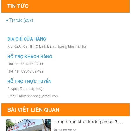
TIN TỨC
Tin tức (257)
ĐỊA CHỈ CỬA HÀNG
Kiot 62A Tòa HH4C Linh Đàm, Hoàng Mai Hà Nội
HỖ TRỢ KHÁCH HÀNG
Hotline : 0973 090 811
Hotline : 09345 82 499
HỖ TRỢ TRỰC TUYẾN
Skype : Đang cập nhật
Email : huyensphn1@gmail.com
BÀI VIẾT LIÊN QUAN
Tưng bừng khai trương cơ sở 3 của Bé...
18/09/2020