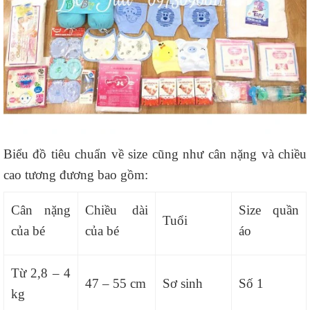
Biểu đồ tiêu chuẩn về size cũng như cân nặng và chiều
cao tương đương bao gồm:
Cân nặng
Chiều dài
Size quần
Tuổi
của bé
của bé
áo
Từ 2,8 – 4
47 – 55 cm
Sơ sinh
Số 1
kg