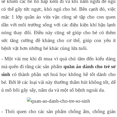
sẽ khiến các bé hô hấp kém đi và khi nằm ngửa để ngủ
có thể gây tức ngực, khó ngủ cho bé. Bên cạnh đó, việc
mặc 1 lớp quần áo vừa vặn cũng sẽ tập cho con quen
dần với môi trường sống với các điệu kiện khí hậu lạnh
nóng thay đổi. Điều này cũng sẽ giúp cho bé có thêm
sức tăng cường đề kháng cho cơ thể, giúp con yêu ít
bệnh vặt hơn những bé khác cùng lứa tuổi.
- Một vài mẹ khi đi mua vì quá chú tâm đến kiểu dáng
mà quên đi rằng các sản phẩm
quần áo dành cho trẻ sơ
sinh
có thành phần sợi hoá học không hề tốt dành cho
bé. Bởi lẽ các loại vải này thường thấm hút không tốt, dễ
ủ mồ hôi gây sẩy, nấm da và một số bệnh ngoài da.
- Thói quen cho các sản phẩm chống ẩm, chống gián