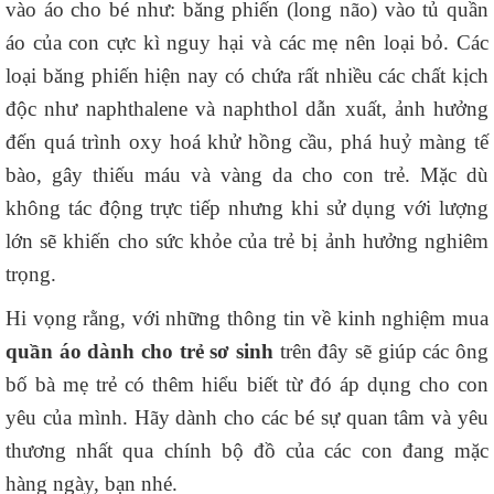
vào áo cho bé như: băng phiến (long não) vào tủ quần
áo của con cực kì nguy hại và các mẹ nên loại bỏ. Các
loại băng phiến hiện nay có chứa rất nhiều các chất kịch
độc như naphthalene và naphthol dẫn xuất, ảnh hưởng
đến quá trình oxy hoá khử hồng cầu, phá huỷ màng tế
bào, gây thiếu máu và vàng da cho con trẻ. Mặc dù
không tác động trực tiếp nhưng khi sử dụng với lượng
lớn sẽ khiến cho sức khỏe của trẻ bị ảnh hưởng nghiêm
trọng.
Hi vọng rằng, với những thông tin về kinh nghiệm mua
quần áo dành cho trẻ sơ sinh
trên đây sẽ giúp các ông
bố bà mẹ trẻ có thêm hiểu biết từ đó áp dụng cho con
yêu của mình. Hãy dành cho các bé sự quan tâm và yêu
thương nhất qua chính bộ đồ của các con đang mặc
hàng ngày, bạn nhé.