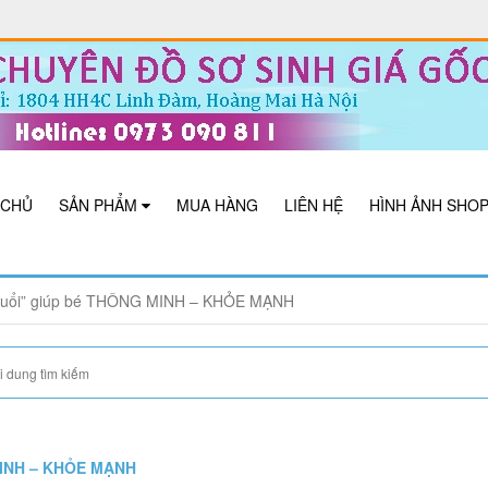
 CHỦ
SẢN PHẨM
MUA HÀNG
LIÊN HỆ
HÌNH ẢNH SHO
g tuổi” giúp bé THÔNG MINH – KHỎE MẠNH
 MINH – KHỎE MẠNH