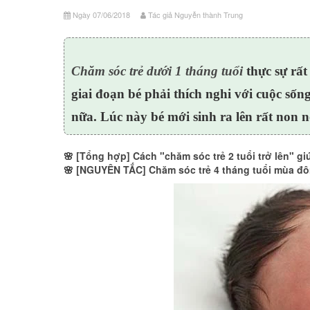
Ngày 07/06/2018
Tác giả Nguyễn thành Trung
Chăm sóc trẻ
dưới
1 tháng tuổi
thực sự rất
giai đoạn bé phải thích nghi với cuộc số
nữa. Lúc này bé mới sinh ra lên rất non n
🌸
[Tổng hợp] Cách "chăm sóc trẻ 2 tuổi trở lên" g
🌸
[NGUYÊN TẮC] Chăm sóc trẻ 4 tháng tuổi mùa đ