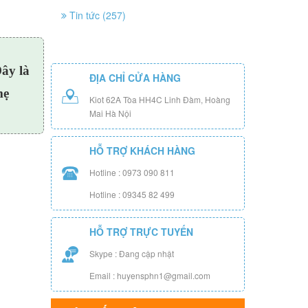
Tin tức (257)
Đây là
ĐỊA CHỈ CỬA HÀNG
mẹ
Kiot 62A Tòa HH4C Linh Đàm, Hoàng
Mai Hà Nội
HỖ TRỢ KHÁCH HÀNG
Hotline : 0973 090 811
Hotline : 09345 82 499
HỖ TRỢ TRỰC TUYẾN
Skype : Đang cập nhật
Email : huyensphn1@gmail.com