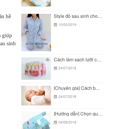
Style đồ sau sinh cho mẹ đẹp - tiện...
ần hề
10/05/2019
a giúp
au sinh
Cách làm sạch lưỡi cho trẻ sơ sinh
24/07/2018
[Chuyên gia] Cách bế trẻ sơ sinh chuẩn theo...
24/07/2018
[Hướng dẫn] Chọn quần áo sau sinh cho mẹ...
04/08/2018