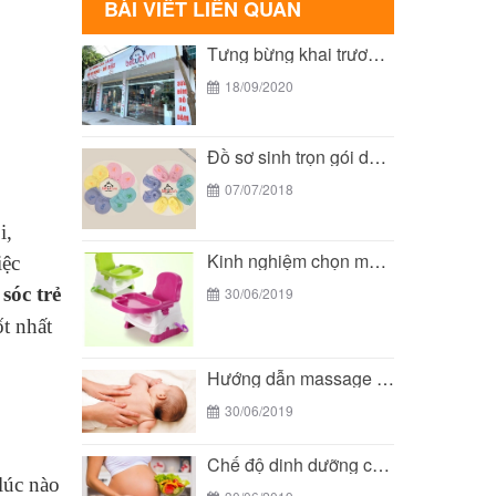
BÀI VIẾT LIÊN QUAN
Tưng bừng khai trương cơ sở 3 của Bé...
18/09/2020
Đồ sơ sinh trọn gói dành cho bé yêu...
07/07/2018
i,
Kinh nghiệm chọn mua ghế ăn dặm cho bé
iệc
sóc trẻ
30/06/2019
t nhất
Hướng dẫn massage cho trẻ sơ sinh
30/06/2019
Chế độ dinh dưỡng cho bà bầu
lúc nào