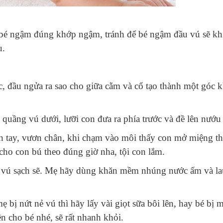
bé ngậm đúng khớp ngậm, tránh để bé ngậm đầu vú sẽ kh
u.
, đầu ngửa ra sao cho giữa cằm và cổ tạo thành một góc 
uầng vú dưới, lưỡi con đưa ra phía trước và đề lên nướu
n tay, vươn chân, khi chạm vào môi thấy con mở miệng th
ho con bú theo đúng giờ nha, tội con lắm.
m vú sạch sẽ. Mẹ hãy dùng khăn mềm nhúng nước ấm và la
 bị nứt nẻ vú thì hãy lấy vài giọt sữa bôi lên, hay bé bị 
n cho bé nhé, sẽ rất nhanh khỏi.