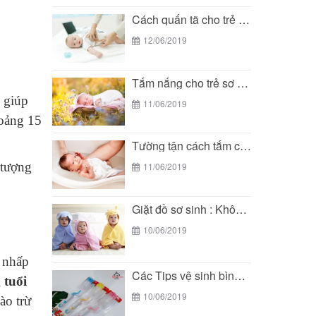
Cách quấn tã cho trẻ sơ sinh đơn giản...
12/06/2019
Tắm nắng cho trẻ sơ sinh - phương pháp...
 giúp
11/06/2019
hoảng 15
Tường tận cách tắm cho trẻ sơ sinh đúng...
 tượng
11/06/2019
Giặt đồ sơ sinh : Không hề đơn giản...
10/06/2019
ẻ nhấp
Các Tips vệ sinh bình sữa cho bé đúng...
 tuổi
10/06/2019
ào trừ