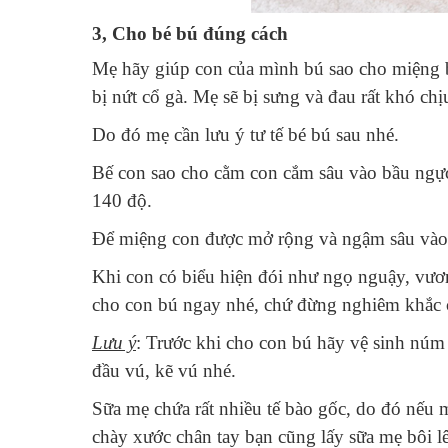
3,
Cho bé bú đúng cách
Mẹ hãy giúp con của mình bú sao cho miệng 
bị nứt cổ gà. Mẹ sẽ bị sưng và đau rất khó chị
Do đó mẹ cần lưu ý tư tế bé bú sau nhé.
Bế con sao cho c
ằm con cắm sâu vào bầu ngực
140 độ.
Để miệng con được mở rộng và ngậm sâu vào q
Khi con có biểu hiện đói như ngọ nguậy, vươ
cho con bú ngay nhé, chứ đừng nghiêm khắc c
Lưu ý
: Trước khi cho con bú hãy vệ sinh nú
đầu vú, kẽ vú nhé.
Sữa mẹ chứa rất nhiều tế bào gốc, do đó nếu mẹ
chày xước chân tay bạn cũng lấy sữa mẹ bôi lê