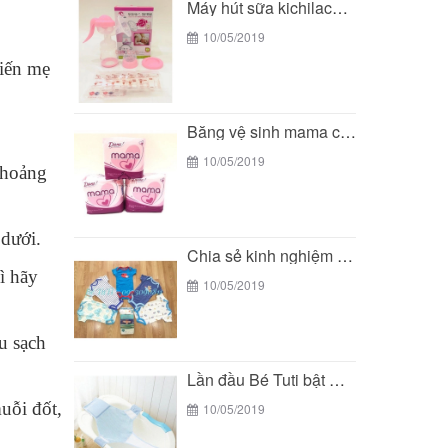
Máy hút sữa kichilachi - giải pháp tối ưu...
10/05/2019
iến mẹ
Băng vệ sinh mama có an toàn cho các...
10/05/2019
khoảng
 dưới.
Chia sẻ kinh nghiệm mua đồ sơ sinh của...
ì hãy
10/05/2019
u sạch
Lần đầu Bé Tuti bật mí bí mật về...
muỗi đốt,
10/05/2019