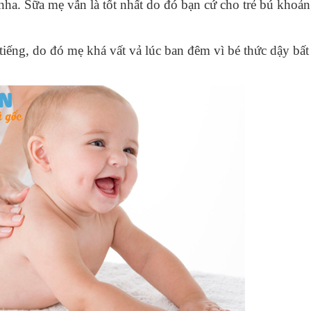
nha. Sữa mẹ vẫn là tốt nhất do đó bạn cứ cho trẻ bú khoả
tiếng, do đó mẹ khá vất vả lúc ban đêm vì bé thức dậy bất 