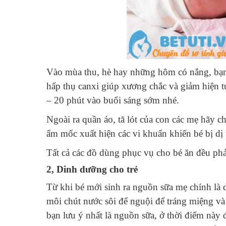
Vào mùa thu, hè hay những hôm có nắng, bạn
hấp thụ canxi giúp xương chắc và giảm hiện 
– 20 phút vào buổi sáng sớm nhé.
Ngoài ra quần áo, tã lót của con các mẹ hãy ch
ẩm mốc xuất hiện các vi khuẩn khiến bé bị dị
Tất cả các đồ dùng phục vụ cho bé ăn đều phải
2, Dinh dưỡng cho trẻ
Từ khi bé mới sinh ra nguồn sữa mẹ chính là 
môi chút nước sôi để nguội để tráng miệng và
bạn lưu ý nhất là nguồn sữa, ở thời điểm này 