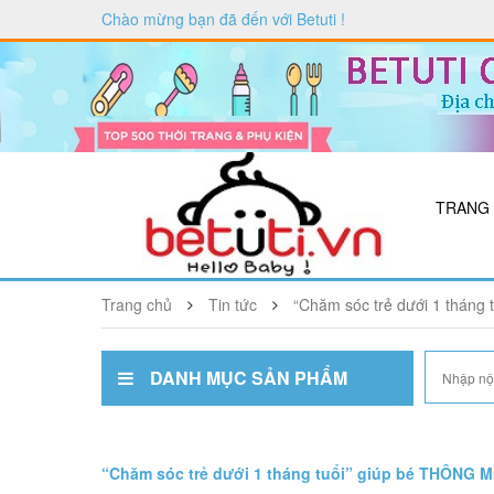
Chào mừng bạn đã đến với
Betuti
!
TRANG
Trang chủ
Tin tức
“Chăm sóc trẻ dưới 1 thán
DANH MỤC SẢN PHẨM
“Chăm sóc trẻ dưới 1 tháng tuổi” giúp bé THÔNG