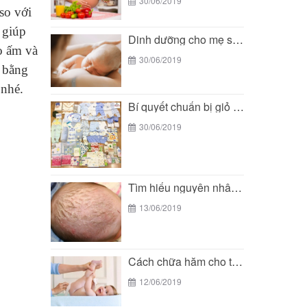
30/06/2019
so với
 giúp
Dinh dưỡng cho mẹ sau sinh: Nên ăn gì...
o ấm và
30/06/2019
é bằng
 nhé.
Bí quyết chuẩn bị giỏ đồ đi sinh mùa...
30/06/2019
Tìm hiểu nguyên nhân và cách chữa cứt trâu...
13/06/2019
Cách chữa hăm cho trẻ sơ sinh
12/06/2019