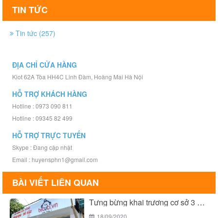
TIN TỨC
Tin tức (257)
ĐỊA CHỈ CỬA HÀNG
Kiot 62A Tòa HH4C Linh Đàm, Hoàng Mai Hà Nội
HỖ TRỢ KHÁCH HÀNG
Hotline : 0973 090 811
Hotline : 09345 82 499
HỖ TRỢ TRỰC TUYẾN
Skype : Đang cập nhật
Email : huyensphn1@gmail.com
BÀI VIẾT LIÊN QUAN
Tưng bừng khai trương cơ sở 3 của Bé...
18/09/2020