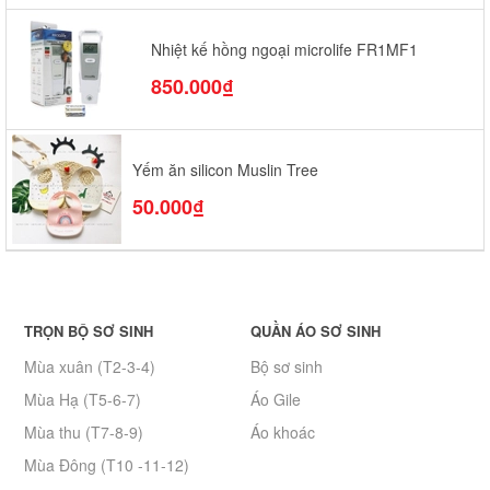
Nhiệt kế hồng ngoại microlife FR1MF1
850.000₫
Yếm ăn silicon Muslin Tree
50.000₫
TRỌN BỘ SƠ SINH
QUẦN ÁO SƠ SINH
Mùa xuân (T2-3-4)
Bộ sơ sinh
Mùa Hạ (T5-6-7)
Áo Gile
Mùa thu (T7-8-9)
Áo khoác
Mùa Đông (T10 -11-12)