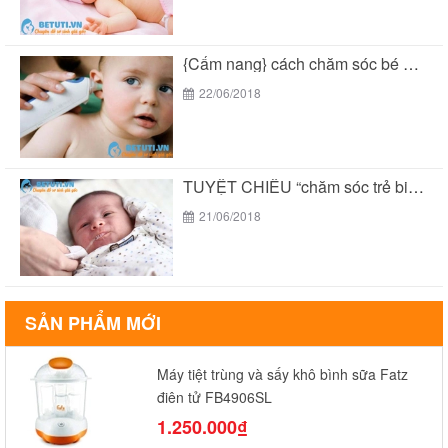
{Cẩm nang} cách chăm sóc bé 2 tuổi THÔNG...
22/06/2018
TUYỆT CHIÊU “chăm sóc trẻ biếng ăn suy dinh...
21/06/2018
SẢN PHẨM MỚI
Máy tiệt trùng và sấy khô bình sữa Fatz
điện tử FB4906SL
1.250.000₫