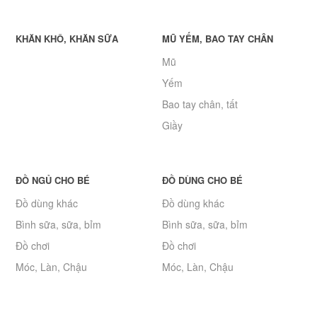
KHĂN KHÔ, KHĂN SỮA
MŨ YẾM, BAO TAY CHÂN
Mũ
Yếm
Bao tay chân, tất
Giầy
ĐỒ NGỦ CHO BÉ
ĐỒ DÙNG CHO BÉ
Đồ dùng khác
Đồ dùng khác
Bình sữa, sữa, bỉm
Bình sữa, sữa, bỉm
Đồ chơi
Đồ chơi
Móc, Làn, Chậu
Móc, Làn, Chậu