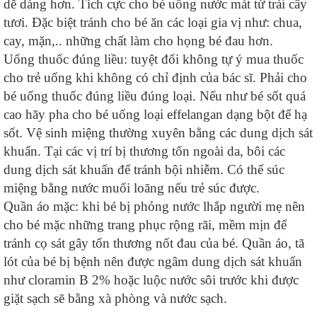
dễ dàng hơn. Tích cực cho bé uống nước mát từ trái cây
tươi. Đặc biệt tránh cho bé ăn các loại gia vị như: chua,
cay, mặn,.. những chất làm cho họng bé đau hơn.
Uống thuốc đúng liều: tuyệt đối không tự ý mua thuốc
cho trẻ uống khi không có chỉ định của bác sĩ. Phải cho
bé uống thuốc đúng liều đúng loại. Nếu như bé sốt quá
cao hãy pha cho bé uống loại effelangan dạng bột để hạ
sốt. Vệ sinh miệng thường xuyên bằng các dung dịch sát
khuẩn. Tại các vị trí bị thương tổn ngoài da, bôi các
dung dịch sát khuẩn để tránh bội nhiễm. Có thể súc
miệng bằng nước muối loãng nếu trẻ súc được.
Quần áo mặc: khi bé bị phỏng nước lhắp người mẹ nên
cho bé mặc những trang phục rộng rãi, mềm mịn để
tránh cọ sát gây tổn thương nốt đau của bé. Quần áo, tã
lót của bé bị bệnh nên được ngâm dung dịch sát khuẩn
như cloramin B 2% hoặc luộc nước sôi trước khi được
giặt sạch sẽ bằng xà phòng và nước sạch.