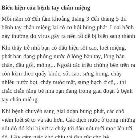
Biểu hiện của bệnh tay chân miệng
Mỗi năm cứ đến tầm khoảng tháng 3 đến tháng 5 thì
bệnh tay chân miệng lại có cơ hội bùng phát. Loại bệnh
này thường do virus gây ra nên rất dễ bị biến sang thành
Khi thấy trẻ nhà bạn có dấu hiệu sốt cao, loét miệng,
phát ban dạng phỏng nước ở lòng bàn tay, lòng bàn
chân, đầu gối, mông,.. Ngoài các triệu chứng bên trên ra
còn kèm theo quấy khóc, sốt cao, sưng họng, chảy
nhiều nước bọt, chảy nước mắt, sưng hạch ở cổ,.. thì
chắc chắn rằng bé nhà bạn đang trong giai đoạn ủ bệnh
tay chân miệng.
Khi bệnh chuyển sang giai đoạn bùng phát, các chỗ
viêm loét sẽ to và sâu hơn. Các dịch nước ở trong những
nốt đỏ đó khi bị vỡ ra chảy tới đâu nốt mới mọc lên tới
đó. Gây cảm giác khó chịu và đau rức cho bé.