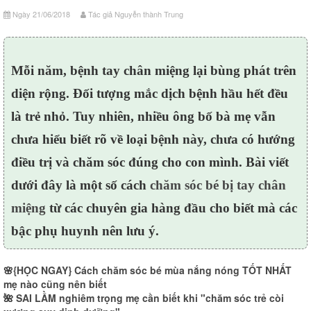
Ngày 21/06/2018
Tác giả Nguyễn thành Trung
Mỗi năm, bệnh tay chân miệng lại bùng phát trên
diện rộng. Đối tượng mắc dịch bệnh hầu hết đều
là trẻ nhỏ. Tuy nhiên, nhiều ông bố bà mẹ vẫn
chưa hiểu biết rõ về loại bệnh này, chưa có hướng
điều trị và chăm sóc đúng cho con mình. Bài viết
dưới đây là một số cách
chăm sóc bé bị tay chân
miệng
từ các chuyên gia hàng đầu cho biết mà các
bậc phụ huynh nên lưu ý.
🌸
{HỌC NGAY} Cách chăm sóc bé mùa nắng nóng TỐT NHẤT
mẹ nào cũng nên biết
🌺
SAI LẦM nghiêm trọng mẹ cần biết khi "chăm sóc trẻ còi