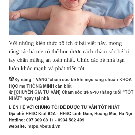
Với những kiến thức bổ ích ở bài viết này, mong
rằng các bà mẹ có thể học được cách chăm sóc bé bị
tay chân miệng an toàn nhất. Chúc các bé nhà bạn
luôn khỏe mạnh và phát triển tốt.
🌸
Kỹ năng “ VÀNG”chăm sóc bé khi mọc rang chuẩn KHOA
HỌC mẹ THÔNG MINH cần biết
🌸
[CHUYÊN GIA TƯ VẤN] Chăm sóc trẻ 9-10 tháng tuổi “TỐT
NHẤT” ngay tại nhà
LIÊN HỆ VỚI CHÚNG TÔI ĐỂ ĐƯỢC TƯ VẤN TỐT NHẤT
Địa chỉ: HH4C Kiot 62A - HH4C Linh Đàm, Hoàng Mai, Hà Nội
Hotline: 097 309 08 11 - 0934 582 499
website:
https://betuti.vn