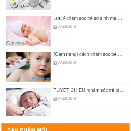
Lưu ý chăm sóc trẻ sơ sinh mẹ THÔNG...
22/06/2018
{Cẩm nang} cách chăm sóc bé 2 tuổi THÔNG...
22/06/2018
TUYỆT CHIÊU “chăm sóc trẻ biếng ăn suy dinh...
21/06/2018
SẢN PHẨM MỚI