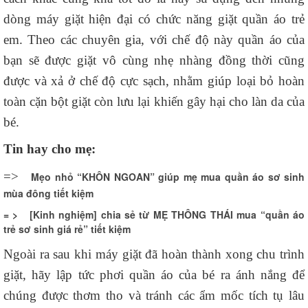
dòng máy giặt hiện đại có chức năng giặt quần áo trẻ
em. Theo các chuyên gia, với chế độ này quần áo của
bạn sẽ được giặt vô cùng nhẹ nhàng đồng thời cũng
được và xả ở chế độ cực sạch, nhằm giúp loại bỏ hoàn
toàn cặn bột giặt còn lưu lại khiến gây hại cho làn da của
bé.
Tin hay cho mẹ:
=>
Mẹo nhỏ “KHÔN NGOAN” giúp mẹ mua quần áo sơ sinh
mùa đông tiết kiệm
= >
[Kinh nghiệm] chia sẻ từ MẸ THÔNG THÁI mua “quần áo
trẻ sơ sinh giá rẻ” tiết kiệm
Ngoài ra sau khi máy giặt đã hoàn thành xong chu trình
giặt, hãy lập tức phơi quần áo của bé ra ánh nắng để
chúng được thơm tho và tránh các ẩm mốc tích tụ lâu