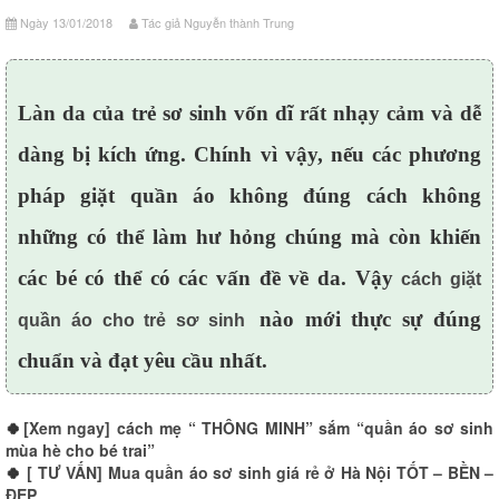
Ngày 13/01/2018
Tác giả Nguyễn thành Trung
Làn da của trẻ sơ sinh vốn dĩ rất nhạy cảm và dễ
dàng bị kích ứng. Chính vì vậy, nếu các phương
pháp giặt quần áo không đúng cách không
những có thể làm hư hỏng chúng mà còn khiến
các bé có thể có các vấn đề về da. Vậy
cách giặt
nào mới thực sự đúng
quần áo cho trẻ sơ sinh
chuẩn và đạt yêu cầu nhất.
🍀
[Xem ngay] cách mẹ “ THÔNG MINH” sắm “quần áo sơ sinh
mùa hè cho bé trai”
🍀
[ TƯ VẤN] Mua quần áo sơ sinh giá rẻ ở Hà Nội TỐT – BỀN –
ĐẸP