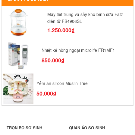
Máy tiệt trùng và sấy khô bình sữa Fatz
điện tử FB4906SL
1.250.000₫
Nhiệt kế hồng ngoại microlife FR1MF1
850.000₫
Yếm ăn silicon Muslin Tree
50.000₫
TRỌN BỘ SƠ SINH
QUẦN ÁO SƠ SINH