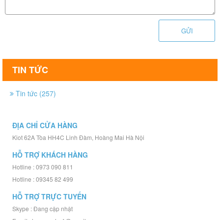
GỬI
TIN TỨC
Tin tức (257)
ĐỊA CHỈ CỬA HÀNG
Kiot 62A Tòa HH4C Linh Đàm, Hoàng Mai Hà Nội
HỖ TRỢ KHÁCH HÀNG
Hotline : 0973 090 811
Hotline : 09345 82 499
HỖ TRỢ TRỰC TUYẾN
Skype : Đang cập nhật