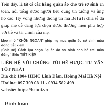
Trên đây, là tất cả
các hãng quần áo cho trẻ sơ sinh
an
toàn, nổi tiếng được người tiêu dùng tin tưởng và ủng
hộ cao. Hy vọng những thông tin mà BeTuTi chia sẻ đã
giúp mẹ dễ dàng lựa chọn được thương hiệu phù hợp
với trẻ và tài chính của mẹ.
Mẹo nhỏ “KHÔN NGOAN” giúp mẹ mua quần áo sơ sinh mùa
đông tiết kiệm
{Chia sẻ} Cách lựa chọn “quần áo sơ sinh cho bé trai mùa
đông” Siêu TIẾT KIỆM
LIÊN HỆ VỚI CHÚNG TÔI ĐỂ ĐƯỢC TƯ VẤN
TỐT NHẤT
Địa chỉ: 1804 HH4C Linh Đàm, Hoàng Mai Hà Nội
Hotline: 097 309 08 11 - 0934 582 499
website:
https://betuti.vn
Bình luận