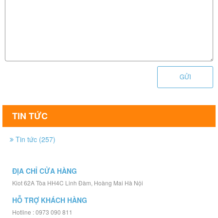
GỬI
TIN TỨC
Tin tức (257)
ĐỊA CHỈ CỬA HÀNG
Kiot 62A Tòa HH4C Linh Đàm, Hoàng Mai Hà Nội
HỖ TRỢ KHÁCH HÀNG
Hotline : 0973 090 811