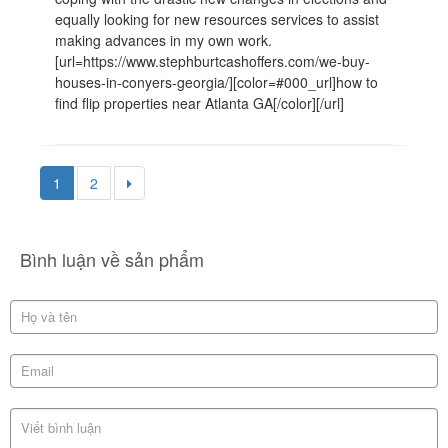
equally looking for new resources services to assist
making advances in my own work.
[url=https://www.stephburtcashoffers.com/we-buy-
houses-in-conyers-georgia/][color=#000_url]how to
find flip properties near Atlanta GA[/color][/url]
1
2
Bình luận về sản phẩm