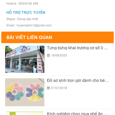
Hotline : 09345 82 499
HỖ TRỢ TRỰC TUYẾN
Skype : Đang cập nhật
Email : huyensphn1@gmail.com
BÀI VIẾT LIÊN QUAN
Tưng bừng khai trương cơ sở 3 của Bé...
18/09/2020
Đồ sơ sinh trọn gói dành cho bé yêu...
07/07/2018
Kinh nghiệm chọn mua ghế ăn dặm cho bé