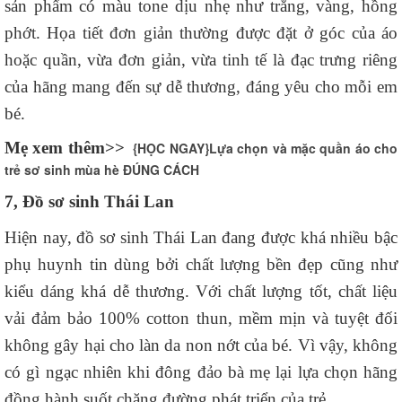
sản phẩm có màu tone dịu nhẹ như trắng, vàng, hồng
phớt. Họa tiết đơn giản thường được đặt ở góc của áo
hoặc quần, vừa đơn giản, vừa tinh tế là đạc trưng riêng
của hãng mang đến sự dễ thương, đáng yêu cho mỗi em
bé.
Mẹ xem thêm>>
{HỌC NGAY}Lựa chọn và mặc quần áo cho
trẻ sơ sinh mùa hè ĐÚNG CÁCH
7, Đồ sơ sinh Thái Lan
Hiện nay, đồ sơ sinh Thái Lan đang được khá nhiều bậc
phụ huynh tin dùng bởi chất lượng bền đẹp cũng như
kiểu dáng khá dễ thương. Với chất lượng tốt, chất liệu
vải đảm bảo 100% cotton thun, mềm mịn và tuyệt đối
không gây hại cho làn da non nớt của bé. Vì vậy, không
có gì ngạc nhiên khi đông đảo bà mẹ lại lựa chọn hãng
đồng hành suốt chặng đường phát triển của trẻ.