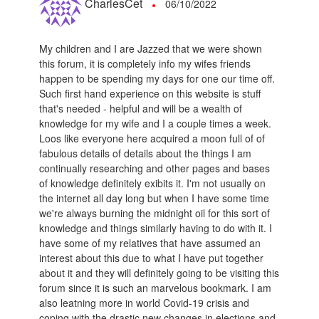
CharlesCet
06/10/2022
My children and I are Jazzed that we were shown
this forum, it is completely info my wifes friends
happen to be spending my days for one our time off.
Such first hand experience on this website is stuff
that's needed - helpful and will be a wealth of
knowledge for my wife and I a couple times a week.
Loos like everyone here acquired a moon full of of
fabulous details of details about the things I am
continually researching and other pages and bases
of knowledge definitely exibits it. I'm not usually on
the internet all day long but when I have some time
we're always burning the midnight oil for this sort of
knowledge and things similarly having to do with it. I
have some of my relatives that have assumed an
interest about this due to what I have put together
about it and they will definitely going to be visiting this
forum since it is such an marvelous bookmark. I am
also leatning more in world Covid-19 crisis and
coping with the drastic new changes in elections and