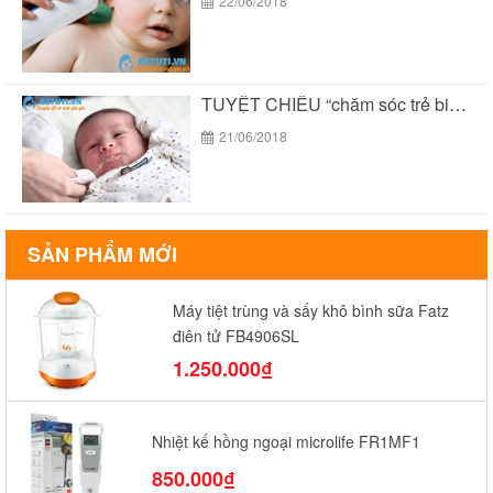
22/06/2018
TUYỆT CHIÊU “chăm sóc trẻ biếng ăn suy dinh...
21/06/2018
SẢN PHẨM MỚI
Máy tiệt trùng và sấy khô bình sữa Fatz
điện tử FB4906SL
1.250.000₫
Nhiệt kế hồng ngoại microlife FR1MF1
850.000₫