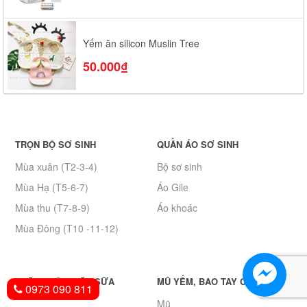
Yếm ăn silicon Muslin Tree
50.000₫
TRỌN BỘ SƠ SINH
QUẦN ÁO SƠ SINH
Mùa xuân (T2-3-4)
Bộ sơ sinh
Mùa Hạ (T5-6-7)
Áo Gile
Mùa thu (T7-8-9)
Áo khoác
Mùa Đông (T10 -11-12)
KHĂN KHÔ, KHĂN SỮA
MŨ YẾM, BAO TAY CHÂN
0973 090 811
Mũ