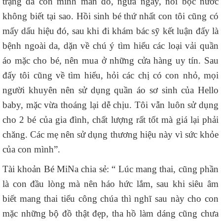
trạng da con mình mẩn đỏ, ngứa ngáy, nổi bọc nước
không biết tại sao. Hồi sinh bé thứ nhất con tôi cũng có
mấy dấu hiệu đó, sau khi đi khám bác sỹ kết luận đấy là
bệnh ngoài da, dặn về chú ý tìm hiểu các loại vải quần
áo mặc cho bé, nên mua ở những cửa hàng uy tín. Sau
đấy tôi cũng về tìm hiểu, hỏi các chị có con nhỏ, mọi
người khuyên nên sử dụng quần áo sơ sinh của Hello
baby, mặc vừa thoáng lại dễ chịu. Tôi vẫn luôn sử dụng
cho 2 bé của gia đình, chất lượng rất tốt mà giá lại phải
chăng. Các mẹ nên sử dụng thương hiệu này vì sức khỏe
của con mình”.
Tài khoản Bé MiNa chia sẻ: “ Lúc mang thai, cũng phần
là con đầu lòng mà nên háo hức lắm, sau khi siêu âm
biết mang thai tiểu công chúa thì nghĩ sau này cho con
mặc những bộ đồ thật đẹp, tha hồ làm dáng cũng chưa