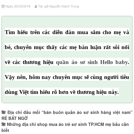
Ngày 20/03/2018
Tác giả Nguyễn thành Trung
Tìm hiểu trên các diễn đàn mua sắm cho mẹ và
bé, chuyên mục thấy các mẹ bàn luận rất sôi nổi
về các thương hiệu
quần áo sơ sinh Hello baby
.
Vậy nên, hôm nay chuyên mục sẽ cùng người tiêu
dùng Việt tìm hiểu rõ hơn về thương hiệu này.
🌺
Địa chỉ đầu mối “bán buôn quần áo sơ sinh hàng việt nam”
RẺ BẤT NGỜ
🌺
Những địa chỉ shop mua áo trẻ sơ sinh TP.HCM mẹ bầu cần
biết