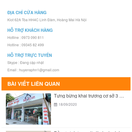
ĐỊA CHỈ CỬA HÀNG
Kiot 62A Tòa HH4C Linh Đàm, Hoàng Mai Hà Nội
HỖ TRỢ KHÁCH HÀNG
Hotline : 0973 090 811
Hotline : 09345 82 499
HỖ TRỢ TRỰC TUYẾN
Skype : Đang cập nhật
Email : huyensphn1@gmail.com
BÀI VIẾT LIÊN QUAN
Tưng bừng khai trương cơ sở 3 của Bé...
18/09/2020