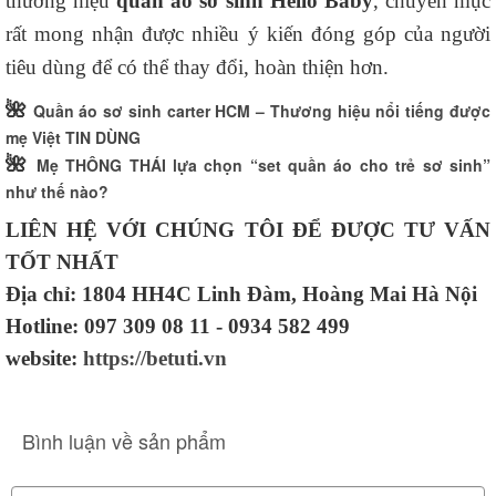
thương hiệu
quần áo sơ sinh Hello Baby
, chuyên mục
rất mong nhận được nhiều ý kiến đóng góp của người
tiêu dùng để có thể thay đổi, hoàn thiện hơn.
🌺
Quần áo sơ sinh carter HCM – Thương hiệu nổi tiếng được
mẹ Việt TIN DÙNG
🌺
Mẹ THÔNG THÁI lựa chọn “set quần áo cho trẻ sơ sinh”
như thế nào?
LIÊN HỆ VỚI CHÚNG TÔI ĐỂ ĐƯỢC TƯ VẤN
TỐT NHẤT
Địa chỉ: 1804 HH4C Linh Đàm, Hoàng Mai Hà Nội
Hotline: 097 309 08 11 - 0934 582 499
website:
https://betuti.vn
Bình luận về sản phẩm