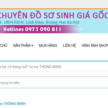
 CHỦ
SẢN PHẨM
MUA HÀNG
LIÊN HỆ
HÌNH ẢNH SHO
óc bé 19 tháng tuổi” từ mẹ THÔNG MINH
ừ mẹ THÔNG MINH