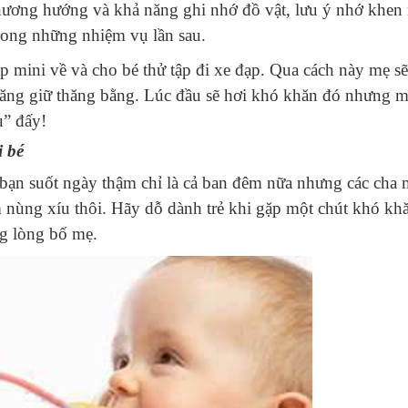
 phương hướng và khả năng ghi nhớ đồ vật, lưu ý nhớ khen
trong những nhiệm vụ lần sau.
p mini về và cho bé thử tập đi xe đạp. Qua cách này mẹ s
năng giữ thăng bằng. Lúc đầu sẽ hơi khó khăn đó nhưng 
u” đấy!
i bé
ọi bạn suốt ngày thậm chỉ là cả ban đêm nữa nhưng các cha
àm nùng xíu thôi. Hãy dỗ dành trẻ khi gặp một chút khó kh
g lòng bố mẹ.