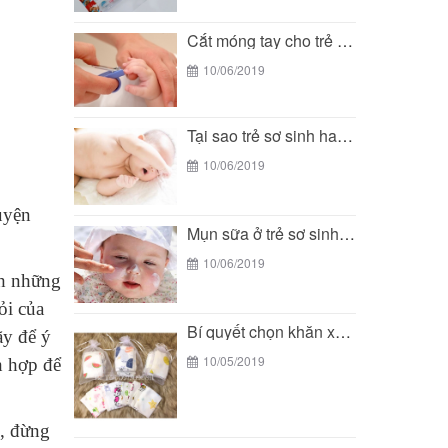
Cắt móng tay cho trẻ sơ sinh - Bí...
10/06/2019
Tại sao trẻ sơ sinh hay vặn mình khi...
10/06/2019
uyện
Mụn sữa ở trẻ sơ sinh - Bí quyết...
10/06/2019
nh những
ỏi của
Bí quyết chọn khăn xô phù hợp với làn...
ãy để ý
10/05/2019
h hợp để
é, đừng