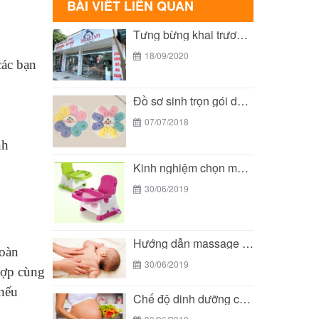
BÀI VIẾT LIÊN QUAN
Tưng bừng khai trương cơ sở 3 của Bé...
18/09/2020
các bạn
Đồ sơ sinh trọn gói dành cho bé yêu...
07/07/2018
nh
Kinh nghiệm chọn mua ghế ăn dặm cho bé
30/06/2019
Hướng dẫn massage cho trẻ sơ sinh
hoàn
30/06/2019
hợp cùng
 nếu
Chế độ dinh dưỡng cho bà bầu