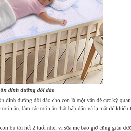
uồn dinh dưỡng dồi dào
ồn dinh dưỡng dồi dào cho con là một vấn đề cực kỳ quan
 món ăn, làm các món ăn thật hấp dẫn và lạ mắt để khiến t
on bú tới hết 2 tuổi nhé, vì sữa mẹ bao giờ cũng giàu dư