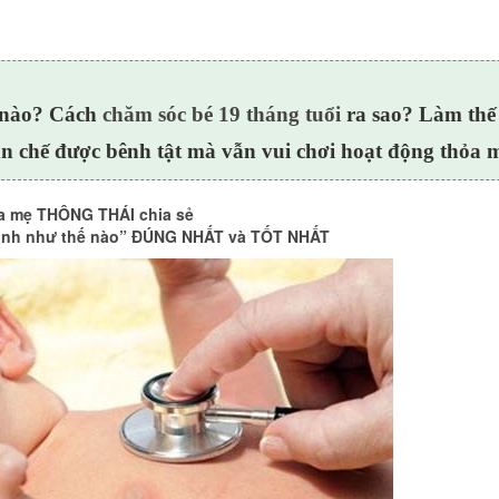
ế nào? Cách
chăm sóc bé 19 tháng tuổi
ra sao? Làm thế
n chế được bênh tật mà vẫn vui chơi hoạt động thỏa m
ủa mẹ THÔNG THÁI chia sẻ
sinh như thế nào” ĐÚNG NHẤT và TỐT NHẤT