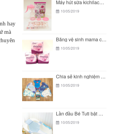
Máy hút sữa kichilachi - giải pháp tối ưu...
10/05/2019
anh hay
hứ mà
Băng vệ sinh mama có an toàn cho các...
 chuyên
10/05/2019
Chia sẻ kinh nghiệm mua đồ sơ sinh của...
10/05/2019
Lần đầu Bé Tuti bật mí bí mật về...
10/05/2019