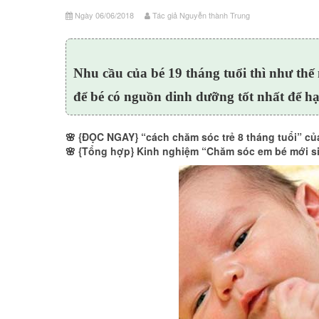
Ngày 06/06/2018
Tác giả Nguyễn thành Trung
Nhu cầu của bé 19 tháng tuổi thì như th
để bé có nguồn dinh dưỡng tốt nhất để hạ
🌸
{ĐỌC NGAY} “cách chăm sóc trẻ 8 tháng tuổi” c
🌸
{Tổng hợp} Kinh nghiệm “Chăm sóc em bé mới 