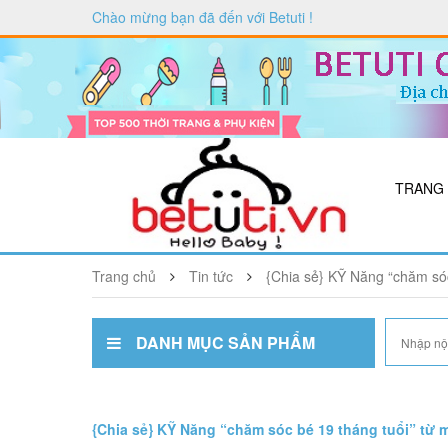
Chào mừng bạn đã đến với
Betuti
!
TRANG
Trang chủ
Tin tức
{Chia sẻ} KỸ Năng “chăm s
DANH MỤC SẢN PHẨM
{Chia sẻ} KỸ Năng “chăm sóc bé 19 tháng tuổi” t