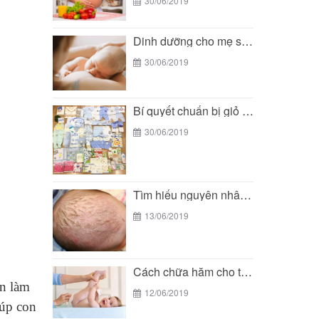
30/06/2019
Dinh dưỡng cho mẹ sau sinh: Nên ăn gì...
30/06/2019
Bí quyết chuẩn bị giỏ đồ đi sinh mùa...
30/06/2019
Tìm hiểu nguyên nhân và cách chữa cứt trâu...
13/06/2019
Cách chữa hăm cho trẻ sơ sinh
on làm
12/06/2019
iúp con