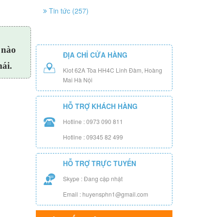
Tin tức (257)
 nào
ĐỊA CHỈ CỬA HÀNG
ái.
Kiot 62A Tòa HH4C Linh Đàm, Hoàng
Mai Hà Nội
HỖ TRỢ KHÁCH HÀNG
Hotline : 0973 090 811
Hotline : 09345 82 499
HỖ TRỢ TRỰC TUYẾN
Skype : Đang cập nhật
Email : huyensphn1@gmail.com