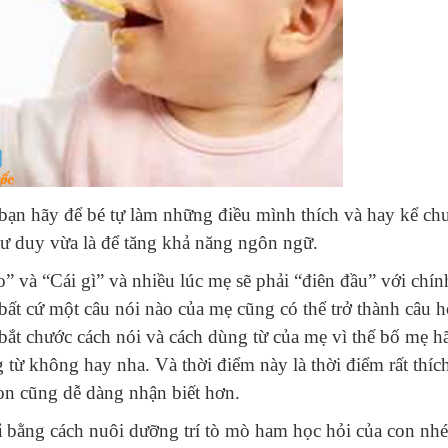
 bạn hãy để bé tự làm những điều mình thích và hay kể ch
 tư duy vừa là để tăng khả năng ngôn ngữ.
sao” và “Cái gì” và nhiều lúc mẹ sẽ phải “điên đầu” với chí
bất cứ một câu nói nào của mẹ cũng có thể trở thành câu h
bắt chước cách nói và cách dùng từ của mẹ vì thế bố mẹ h
 từ không hay nha. Và thời điểm này là thời điểm rất thíc
on cũng dễ dàng nhận biết hơn.
i
bằng cách nuôi dưỡng trí tò mò ham học hỏi của con nh