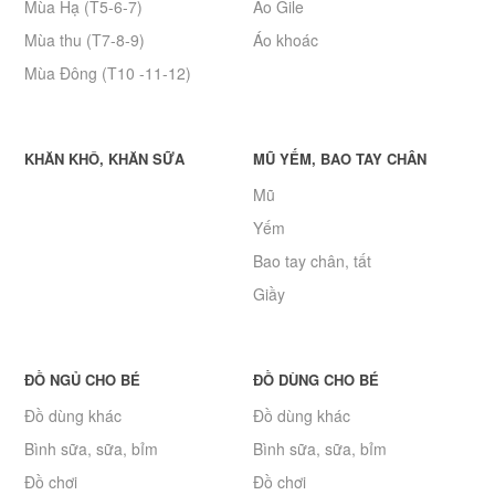
Mùa Hạ (T5-6-7)
Áo Gile
Mùa thu (T7-8-9)
Áo khoác
Mùa Đông (T10 -11-12)
KHĂN KHÔ, KHĂN SỮA
MŨ YẾM, BAO TAY CHÂN
Mũ
Yếm
Bao tay chân, tất
Giầy
ĐỒ NGỦ CHO BÉ
ĐỒ DÙNG CHO BÉ
Đồ dùng khác
Đồ dùng khác
Bình sữa, sữa, bỉm
Bình sữa, sữa, bỉm
Đồ chơi
Đồ chơi