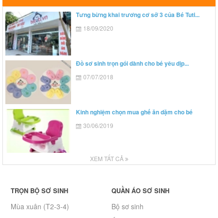
Tưng bừng khai trương cơ sở 3 của Bé Tuti...
18/09/2020
Đồ sơ sinh trọn gói dành cho bé yêu dịp...
07/07/2018
Kinh nghiệm chọn mua ghế ăn dặm cho bé
30/06/2019
XEM TẤT CẢ
TRỌN BỘ SƠ SINH
QUẦN ÁO SƠ SINH
Mùa xuân (T2-3-4)
Bộ sơ sinh