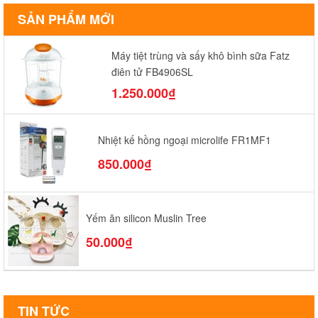
SẢN PHẨM MỚI
Máy tiệt trùng và sấy khô bình sữa Fatz
điện tử FB4906SL
1.250.000₫
Nhiệt kế hồng ngoại microlife FR1MF1
850.000₫
Yếm ăn silicon Muslin Tree
50.000₫
TIN TỨC