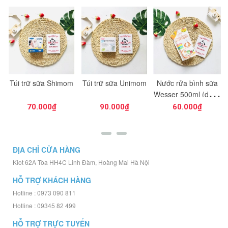
Túi trữ sữa Shimom
Túi trữ sữa Unimom
Nước rửa bình sữa
a
Wesser 500ml (dạng
túi)
70.000₫
90.000₫
60.000₫
ĐỊA CHỈ CỬA HÀNG
Kiot 62A Tòa HH4C Linh Đàm, Hoàng Mai Hà Nội
HỖ TRỢ KHÁCH HÀNG
Hotline : 0973 090 811
Hotline : 09345 82 499
HỖ TRỢ TRỰC TUYẾN