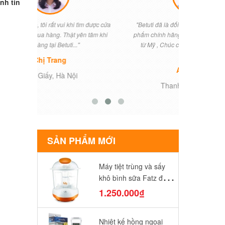
nh tin
ìm được cửa
"Betuti đã là đối tác hợp tác cung cấp sản
"Khi vợ tôi
n tâm khi
phẩm chính hãng của chúng tôi nhập khẩu
điều lo lắng 
từ Mỹ , Chúc công ty sẽ ngày một phát
Betuti đã t
triển...."
Anh Nam
T
Thanh Ba, Phú Thọ
SẢN PHẨM MỚI
Máy tiệt trùng và sấy
khô bình sữa Fatz điện
tử FB4906SL
1.250.000₫
Nhiệt kế hồng ngoại