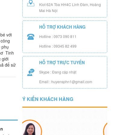
Kiot 62A Tòa HH4C Linh Đàm, Hoàng
Mai Hà Nội
HỖ TRỢ KHÁCH HÀNG
bé với
Hotline : 0973 090 811
 công
Hotline : 09345 82 499
c phụ
hơ Tinh
 giới
HỖ TRỢ TRỰC TUYẾN
quả để sử
Skype : Đang cập nhật
Email : huyensphn1@gmail.com
Ý KIẾN KHÁCH HÀNG
àn