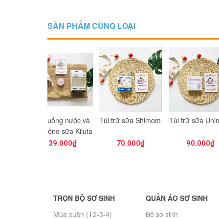
SẢN PHẨM CÙNG LOẠI
 uống nước và
Túi trữ sữa Shimom
Túi trữ sữa Unimom
Nước rử
ống sữa Kiluta
Wesser 5
139.000₫
70.000₫
90.000₫
60
TRỌN BỘ SƠ SINH
QUẦN ÁO SƠ SINH
Mùa xuân (T2-3-4)
Bộ sơ sinh