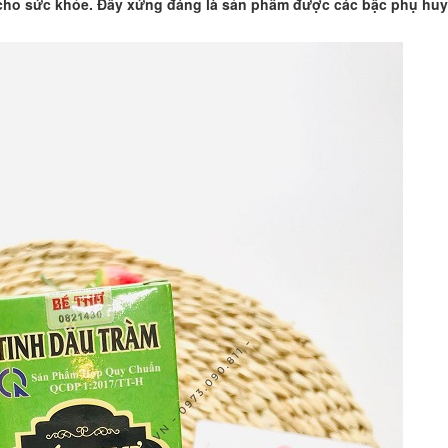
t cho sức khỏe. Đây xứng đáng là sản phẩm được các bậc phụ huy
"Là một người mẹ, tôi rất vui khi t
hàng uy tin để mua hàng. Thật yê
mua hàng tại Betuti..."
Chị Trang
Cầu Giấy, Hà Nội