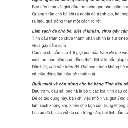
Bạn nên thoa vài giọt dầu tràm vào gan bàn chân của
Quàng khăn cho bé khi ra ngoài để tránh gió, kết hợ
ra hiệu quả trông thấy một cách rõ rệt
Làm sạch da cho bé, diệt vi khuẩn, virus gây cả
Tinh dầu tràm có chứa thành phần chính là 1.8 cineol
virus gây cảm cúm
Các mẹ chỉ cần cho 4-5 giọt
tinh dầu tràm Bé thơ
vào
cách an toàn hiệu quả, đồng thời diệt vi khuẩn giúp
Đặc biệt,
tinh dầu tràm Bé Thơ
hoàn toàn không hề có
cả mùa đông lẫn mùa hè thoải mái
Đuổi muỗi và côn trùng cho bé bằng Tinh dầu t
Dầu tràm, dầu sả, bạc hà là bộ 3 các loại tinh dầu c
Để có tác dụng này, bạn chỉ việc nhỏ 1 vài giọt
Tinh 
làm sạch không khí, khiến cho bọn côn trùng không
Lúc bé đã bị các vết do côn trùng cắn, bôi tinh dầu t