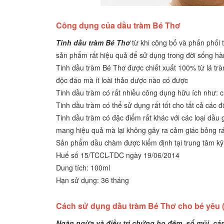
Công dụng của dầu tràm Bé Thơ
Tinh dầu tràm Bé Thơ
từ khi công bố và phấn phối t
sản phẩm rất hiệu quả để sử dụng trong đời sống hà
Tinh dầu tràm Bé Thơ được chiết xuất 100% từ lá tràm
độc đáo mà ít loài thảo dược nào có được
Tinh dầu tràm có rất nhiều công dụng hữu ích như: c
Tinh dầu tràm có thể sử dụng rất tốt cho tất cả các đ
Tinh dầu tràm có đặc điểm rất khác với các loại dầu
mang hiệu quả mà lại không gây ra cảm giác bỏng rát
Sản phẩm dầu chàm
được kiểm định tại trung tâm k
Huế số 15/TCCL-TDC ngày 19/06/2014
Dung tích: 100ml
Hạn sử dụng: 36 tháng
Cách sử dụng dầu tràm Bé Thơ cho bé yêu 
Ngăn ngừa và điều trị chứng ho đêm, sổ mũi, c