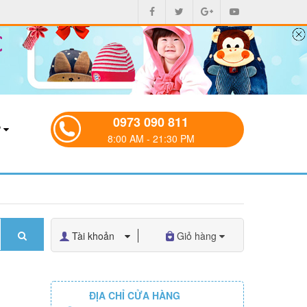
0973 090 811
P
8:00 AM - 21:30 PM
Tài khoản
Giỏ hàng
ĐỊA CHỈ CỬA HÀNG