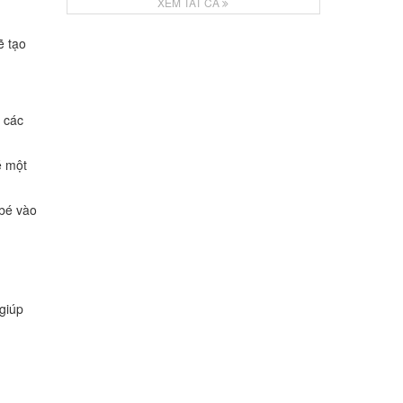
XEM TẤT CẢ
ẽ tạo
t các
é một
 bé vào
giúp