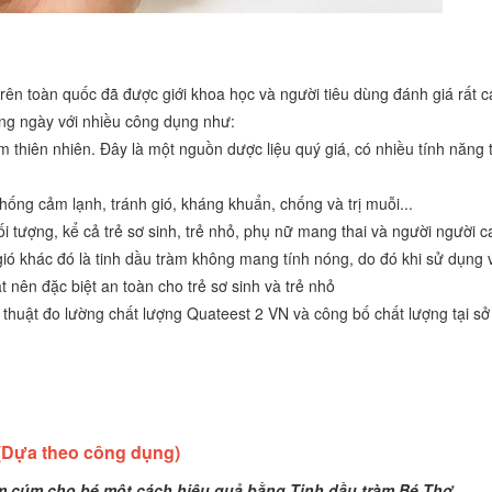
rên toàn quốc đã được giới khoa học và người tiêu dùng đánh giá rất c
ng ngày với nhiều công dụng như:
 thiên nhiên. Đây là một nguồn dược liệu quý giá, có nhiều tính năng tr
hống cảm lạnh, tránh gió, kháng khuẩn, chống và trị muỗi...
ối tượng, kể cả trẻ sơ sinh, trẻ nhỏ, phụ nữ mang thai và người người c
 gió khác đó là tinh dầu tràm không mang tính nóng, do đó khi sử dụng 
 nên đặc biệt an toàn cho trẻ sơ sinh và trẻ nhỏ
ỹ thuật đo lường chất lượng Quateest 2 VN và công bố chất lượng tại 
(Dựa theo công dụng)
ảm cúm cho bé một cách hiệu quả bằng Tinh dầu tràm Bé Thơ