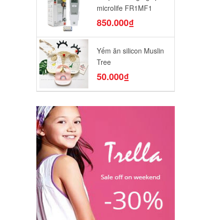
microlife FR1MF1
850.000₫
Yếm ăn silicon Muslin
Tree
50.000₫