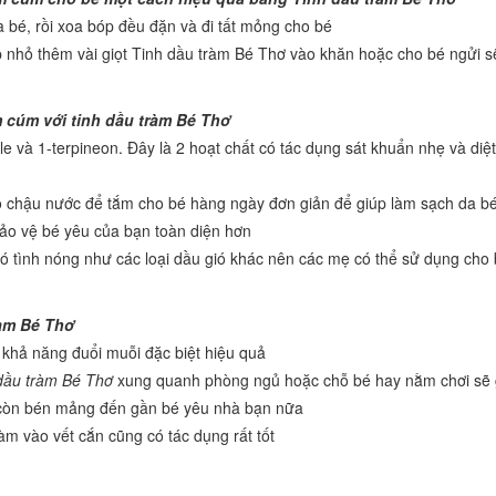
 bé, rồi xoa bóp đều đặn và đi tất mỏng cho bé
p nhỏ thêm vài giọt Tinh dầu tràm Bé Thơ vào khăn hoặc cho bé ngửi s
m cúm với tinh dầu tràm Bé Thơ
e và 1-terpineon. Đây là 2 hoạt chất có tác dụng sát khuẩn nhẹ và diệ
 chậu nước để tắm cho bé hàng ngày đơn giản để giúp làm sạch da b
 bảo vệ bé yêu của bạn toàn diện hơn
 tình nóng như các loại dầu gió khác nên các mẹ có thể sử dụng cho
ràm Bé Thơ
ó khả năng đuổi muỗi đặc biệt hiệu quả
dầu tràm Bé Thơ
xung quanh phòng ngủ hoặc chỗ bé hay nằm chơi sẽ 
 còn bén mảng đến gần bé yêu nhà bạn nữa
ràm vào vết cắn cũng có tác dụng rất tốt