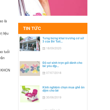
ao là
TIN TỨC
ị liệu
Tưng bừng khai trương cơ sở
3 của Bé Tuti...
18/09/2020
ao tuổi
vẫn
Đồ sơ sinh trọn gói dành cho
bé yêu dịp...
sở KHCN
07/07/2018
Kinh nghiệm chọn mua ghế ăn
dặm cho bé
30/06/2019