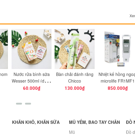
Xem
a bình sữa
Bàn chải đánh răng
Nhiệt kế hồng ngoại
Nước muối
00ml (dạng
Chicco
microlife FR1MF1
viêm Phá
túi)
.000₫
130.000₫
850.000₫
140.0
KHĂN KHÔ, KHĂN SỮA
MŨ YẾM, BAO TAY CHÂN
ĐỒ 
Mũ
Đồ d