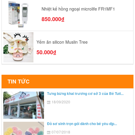
Nhiệt kế hồng ngoại microlife FR1MF1
850.000₫
Yếm ăn silicon Muslin Tree
50.000₫
TIN TỨC
Tưng bừng khai trương cơ sở 3 của Bé Tuti...
18/09/2020
Đồ sơ sinh trọn gói dành cho bé yêu dịp...
07/07/2018