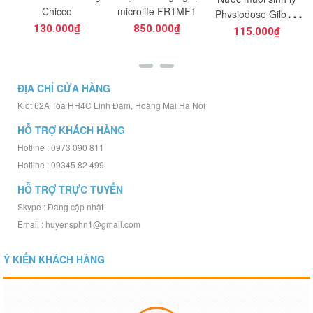
g
Chicco
microlife FR1MF1
Physiodose Gilbert
Pháp hồng 40 ống
130.000₫
850.000₫
115.000₫
5ml
ĐỊA CHỈ CỬA HÀNG
Kiot 62A Tòa HH4C Linh Đàm, Hoàng Mai Hà Nội
HỖ TRỢ KHÁCH HÀNG
Hotline : 0973 090 811
Hotline : 09345 82 499
HỖ TRỢ TRỰC TUYẾN
Skype : Đang cập nhật
Email : huyensphn1@gmail.com
Ý KIẾN KHÁCH HÀNG