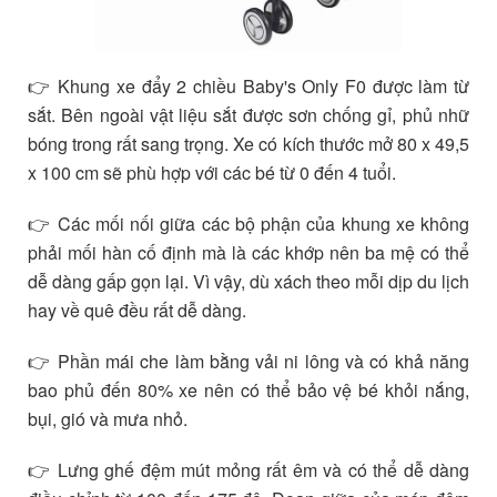
👉 Khung xe đẩy 2 chiều Baby's Only F0 được làm từ
sắt. Bên ngoài vật liệu sắt được sơn chống gỉ, phủ nhữ
bóng trong rất sang trọng. Xe có kích thước mở 80 x 49,5
x 100 cm sẽ phù hợp với các bé từ 0 đến 4 tuổi.
👉 Các mối nối giữa các bộ phận của khung xe không
phải mối hàn cố định mà là các khớp nên ba mệ có thể
dễ dàng gấp gọn lại. Vì vậy, dù xách theo mỗi dịp du lịch
hay về quê đều rất dễ dàng.
👉 Phần mái che làm bằng vải ni lông và có khả năng
bao phủ đến 80% xe nên có thể bảo vệ bé khỏi nắng,
bụi, gió và mưa nhỏ.
👉 Lưng ghế đệm mút mỏng rất êm và có thể dễ dàng