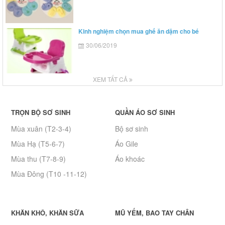
Kinh nghiệm chọn mua ghế ăn dặm cho bé
30/06/2019
XEM TẤT CẢ
TRỌN BỘ SƠ SINH
QUẦN ÁO SƠ SINH
Mùa xuân (T2-3-4)
Bộ sơ sinh
Mùa Hạ (T5-6-7)
Áo Gile
Mùa thu (T7-8-9)
Áo khoác
Mùa Đông (T10 -11-12)
KHĂN KHÔ, KHĂN SỮA
MŨ YẾM, BAO TAY CHÂN