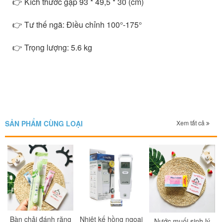
👉 Kích thước gập 93 * 49,5 * 30 (cm)
👉 Tư thế ngã: Điều chỉnh 100°-175°
👉 Trọng lượng: 5.6 kg
SẢN PHẨM CÙNG LOẠI
Xem tất cả
Bàn chải đánh răng
Nhiệt kế hồng ngoại
Nước muối sinh lý