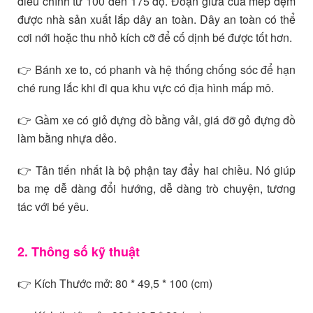
điều chỉnh từ 100 đến 175 độ. Đoạn giữa của mép đệm
được nhà sản xuất lắp dây an toàn. Dây an toàn có thể
cơi nới hoặc thu nhỏ kích cỡ để cố dịnh bé được tốt hơn.
👉 Bánh xe to, có phanh và hệ thống chống sóc để hạn
ché rung lắc khi đi qua khu vực có địa hình mấp mô.
👉 Gầm xe có giỏ đựng đồ bằng vải, giá đỡ gỏ đựng đồ
làm bằng nhựa dẻo.
👉 Tân tiến nhất là bộ phận tay đẩy hai chiều. Nó giúp
ba mẹ dễ dàng đổi hướng, dễ dàng trò chuyện, tương
tác với bé yêu.
2. Thông số kỹ thuật
👉 Kích Thước mở: 80 * 49,5 * 100 (cm)