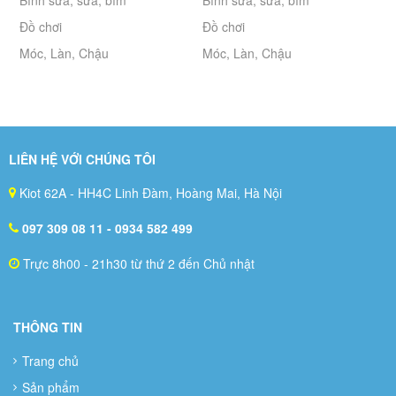
Bình sữa, sữa, bỉm
Bình sữa, sữa, bỉm
Đồ chơi
Đồ chơi
Móc, Làn, Chậu
Móc, Làn, Chậu
LIÊN HỆ VỚI CHÚNG TÔI
Kiot 62A - HH4C Linh Đàm, Hoàng Mai, Hà Nội
097 309 08 11
- 0934 582 499
Trực 8h00 - 21h30 từ thứ 2 đến Chủ nhật
THÔNG TIN
Trang chủ
Sản phẩm