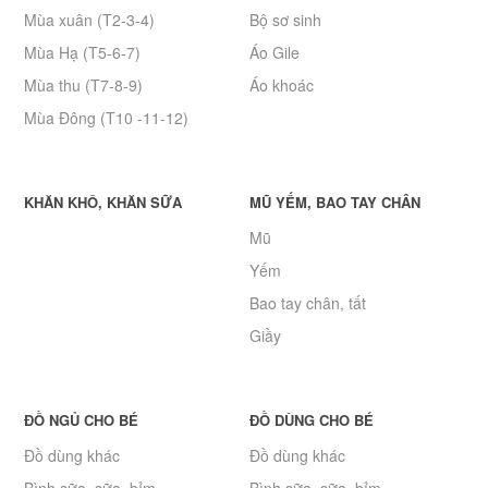
Mùa xuân (T2-3-4)
Bộ sơ sinh
Mùa Hạ (T5-6-7)
Áo Gile
Mùa thu (T7-8-9)
Áo khoác
Mùa Đông (T10 -11-12)
KHĂN KHÔ, KHĂN SỮA
MŨ YẾM, BAO TAY CHÂN
Mũ
Yếm
Bao tay chân, tất
Giầy
ĐỒ NGỦ CHO BÉ
ĐỒ DÙNG CHO BÉ
Đồ dùng khác
Đồ dùng khác