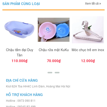
SẢN PHẨM CÙNG LOẠI
Xem tất cả
Chậu tắm đại Duy
Chậu rửa mặt KuKu
Móc chục trẻ em inox
Tân
110.000₫
70.000₫
12.000₫
ĐỊA CHỈ CỬA HÀNG
Kiot 62A Tòa HH4C Linh Đàm, Hoàng Mai Hà Nội
HỖ TRỢ KHÁCH HÀNG
Hotline : 0973 090 811
Hotline : 09345 82 499