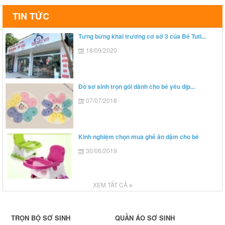
TIN TỨC
Tưng bừng khai trương cơ sở 3 của Bé Tuti...
18/09/2020
Đồ sơ sinh trọn gói dành cho bé yêu dịp...
07/07/2018
Kinh nghiệm chọn mua ghế ăn dặm cho bé
30/06/2019
XEM TẤT CẢ
TRỌN BỘ SƠ SINH
QUẦN ÁO SƠ SINH