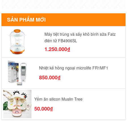
SẢN PHẨM MỚI
Máy tiệt trùng và sấy khô bình sữa Fatz
điện tử FB4906SL
1.250.000₫
Nhiệt kế hồng ngoại microlife FR1MF1
850.000₫
Yếm ăn silicon Muslin Tree
50.000₫