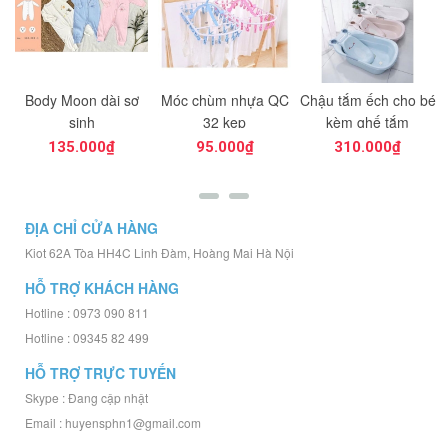
Body Moon dài sơ
Móc chùm nhựa QC
Chậu tắm ếch cho bé
sinh
32 kẹp
kèm ghế tắm
135.000₫
95.000₫
310.000₫
ĐỊA CHỈ CỬA HÀNG
Kiot 62A Tòa HH4C Linh Đàm, Hoàng Mai Hà Nội
HỖ TRỢ KHÁCH HÀNG
Hotline : 0973 090 811
Hotline : 09345 82 499
HỖ TRỢ TRỰC TUYẾN
Skype : Đang cập nhật
Email : huyensphn1@gmail.com