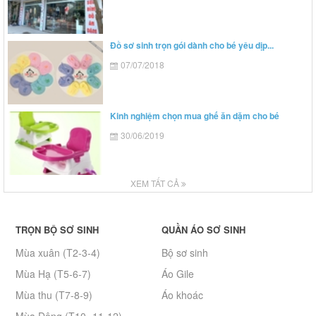
Đồ sơ sinh trọn gói dành cho bé yêu dịp...
07/07/2018
Kinh nghiệm chọn mua ghế ăn dặm cho bé
30/06/2019
XEM TẤT CẢ
TRỌN BỘ SƠ SINH
QUẦN ÁO SƠ SINH
Mùa xuân (T2-3-4)
Bộ sơ sinh
Mùa Hạ (T5-6-7)
Áo Gile
Mùa thu (T7-8-9)
Áo khoác
Mùa Đông (T10 -11-12)