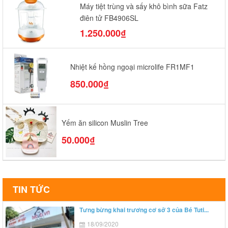
Máy tiệt trùng và sấy khô bình sữa Fatz
điện tử FB4906SL
1.250.000₫
Nhiệt kế hồng ngoại microlife FR1MF1
850.000₫
Yếm ăn silicon Muslin Tree
50.000₫
TIN TỨC
Tưng bừng khai trương cơ sở 3 của Bé Tuti...
18/09/2020