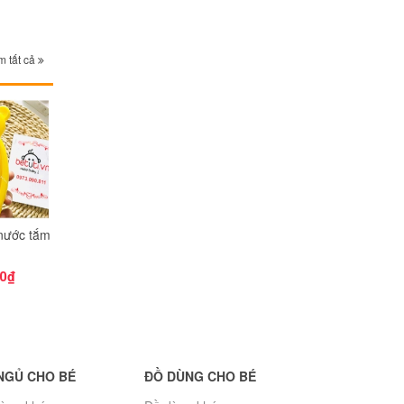
 tất cả
 nước tắm
Tăm bông Hana
Tăm bông ZoZo
Rơ lưới que V
0₫
25.000₫
33.000₫
95.000₫
NGỦ CHO BÉ
ĐỒ DÙNG CHO BÉ