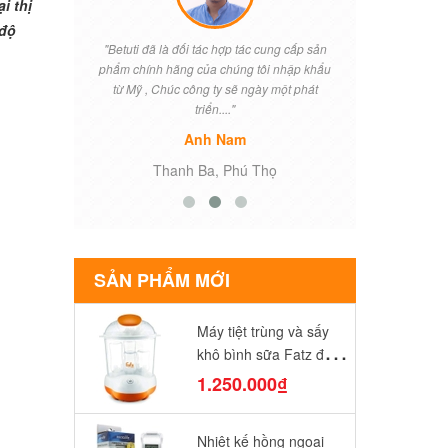
i thị
 độ
ìm được cửa
"Betuti đã là đối tác hợp tác cung cấp sản
"Khi vợ tôi
n tâm khi
phẩm chính hãng của chúng tôi nhập khẩu
điều lo lắng 
từ Mỹ , Chúc công ty sẽ ngày một phát
Betuti đã t
triển...."
Anh Nam
T
Thanh Ba, Phú Thọ
SẢN PHẨM MỚI
Máy tiệt trùng và sấy
khô bình sữa Fatz điện
tử FB4906SL
1.250.000₫
Nhiệt kế hồng ngoại