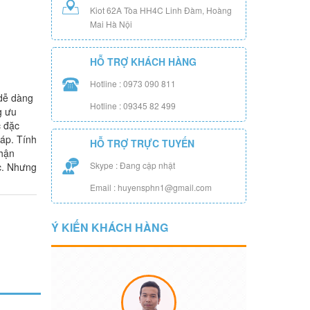
Kiot 62A Tòa HH4C Linh Đàm, Hoàng
Mai Hà Nội
HỖ TRỢ KHÁCH HÀNG
Hotline : 0973 090 811
 dễ dàng
Hotline : 09345 82 499
g ưu
c đặc
háp. Tính
HỖ TRỢ TRỰC TUYẾN
phận
Skype : Đang cập nhật
ác. Nhưng
Email : huyensphn1@gmail.com
Ý KIẾN KHÁCH HÀNG