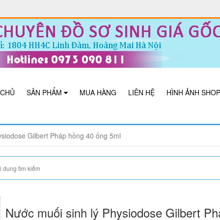
 CHỦ
SẢN PHẨM
MUA HÀNG
LIÊN HỆ
HÌNH ẢNH SHO
ysiodose Gilbert Pháp hồng 40 ống 5ml
Nước muối sinh lý Physiodose Gilbert Ph