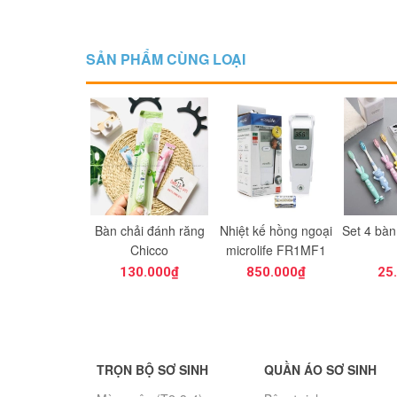
SẢN PHẨM CÙNG LOẠI
 rửa bình sữa
Bàn chải đánh răng
Nhiệt kế hồng ngoại
Set 4 bàn
r 500ml (dạng
Chicco
microlife FR1MF1
túi)
60.000₫
130.000₫
850.000₫
25
TRỌN BỘ SƠ SINH
QUẦN ÁO SƠ SINH