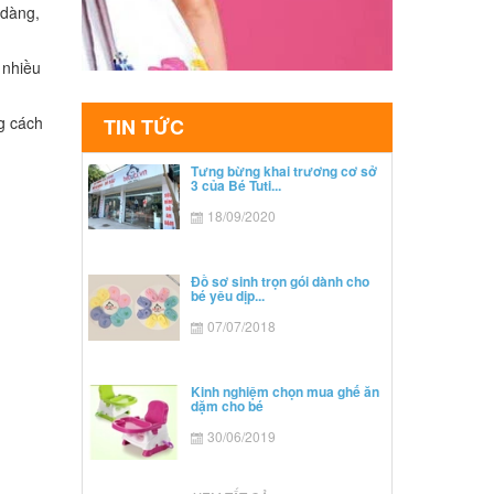
 dàng,
 nhiều
g cách
TIN TỨC
Tưng bừng khai trương cơ sở
3 của Bé Tuti...
18/09/2020
Đồ sơ sinh trọn gói dành cho
bé yêu dịp...
07/07/2018
Kinh nghiệm chọn mua ghế ăn
dặm cho bé
30/06/2019