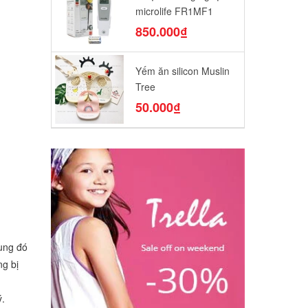
microlife FR1MF1
850.000₫
Yếm ăn silicon Muslin
Tree
50.000₫
hung đó
ng bị
ý.