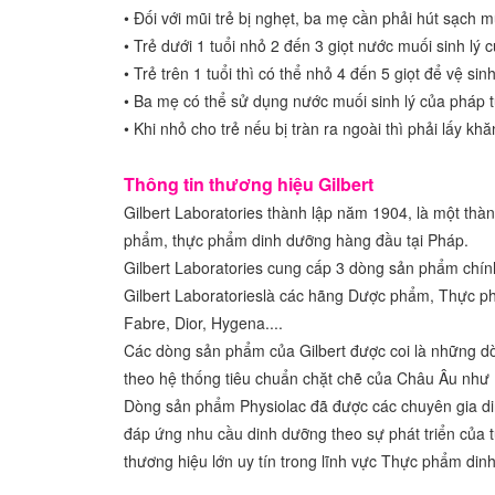
• Đối với mũi trẻ bị nghẹt, ba mẹ cần phải hút sạch m
• Trẻ dưới 1 tuổi nhỏ 2 đến 3 giọt nước muối sinh lý
• Trẻ trên 1 tuổi thì có thể nhỏ 4 đến 5 giọt để vệ sin
• Ba mẹ có thể sử dụng nước muối sinh lý của pháp t
• Khi nhỏ cho trẻ nếu bị tràn ra ngoài thì phải lấy k
Thông tin thương hiệu Gilbert
Gilbert Laboratories thành lập năm 1904, là một th
phẩm, thực phẩm dinh dưỡng hàng đầu tại Pháp.
Gilbert Laboratories cung cấp 3 dòng sản phẩm ch
Gilbert Laboratorieslà các hãng Dược phẩm, Thực p
Fabre, Dior, Hygena....
Các dòng sản phẩm của Gilbert được coi là những d
theo hệ thống tiêu chuẩn chặt chẽ của Châu Âu như
Dòng sản phẩm Physiolac đã được các chuyên gia din
đáp ứng nhu cầu dinh dưỡng theo sự phát triển của 
thương hiệu lớn uy tín trong lĩnh vực Thực phẩm dinh