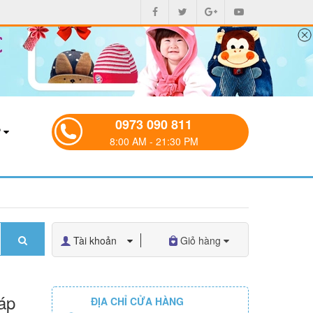
0973 090 811
P
8:00 AM - 21:30 PM
Tài khoản
Giỏ hàng
áp
ĐỊA CHỈ CỬA HÀNG