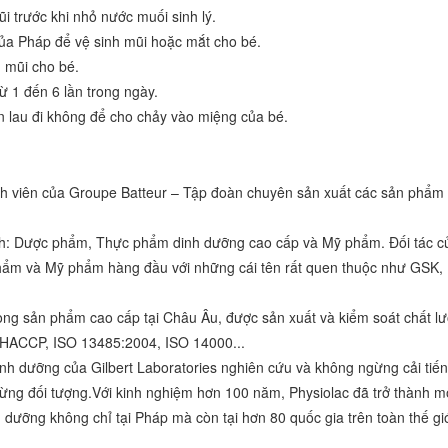
ũi trước khi nhỏ nước muối sinh lý.
 của Pháp để vệ sinh mũi hoặc mắt cho bé.
h mũi cho bé.
ừ 1 đến 6 lần trong ngày.
hăn lau đi không để cho chảy vào miệng của bé.
ành viên của Groupe Batteur – Tập đoàn chuyên sản xuất các sản phẩm
ính: Dược phẩm, Thực phẩm dinh dưỡng cao cấp và Mỹ phẩm. Đối tác c
hẩm và Mỹ phẩm hàng đầu với những cái tên rất quen thuộc như GSK, 
òng sản phẩm cao cấp tại Châu Âu, được sản xuất và kiểm soát chất l
 HACCP, ISO 13485:2004, ISO 14000...
h dưỡng của Gilbert Laboratories nghiên cứu và không ngừng cải tiến
từng đối tượng.Với kinh nghiệm hơn 100 năm, Physiolac đã trở thành m
 dưỡng không chỉ tại Pháp mà còn tại hơn 80 quốc gia trên toàn thế giớ