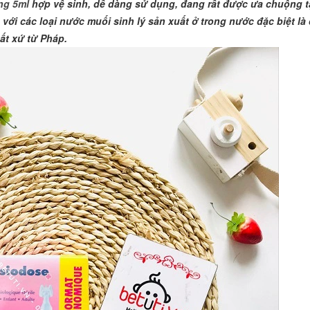
ng 5ml
hợp vệ sinh, dễ dàng sử dụng, đang rất được ưa chuộng tạ
với các loại nước muối sinh lý sản xuất ở trong nước đặc biệt là
"Là một người mẹ, tôi rất vui khi t
ất xứ từ Pháp.
hàng uy tin để mua hàng. Thật yê
mua hàng tại Betuti..."
Chị Trang
Cầu Giấy, Hà Nội