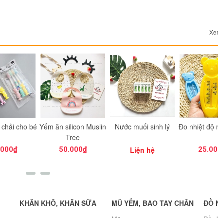
Xem
 chải cho bé
Yếm ăn silicon Muslin
Nước muối sinh lý
Đo nhiệt độ
Tree
.000₫
50.000₫
Liện hệ
25.00
KHĂN KHÔ, KHĂN SỮA
MŨ YẾM, BAO TAY CHÂN
ĐỒ 