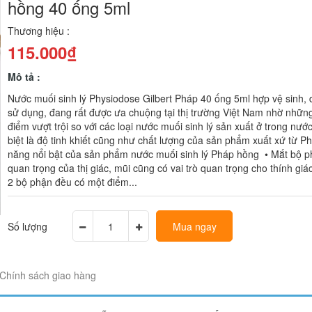
hồng 40 ống 5ml
Thương hiệu :
115.000₫
Mô tả :
Nước muối sinh lý Physiodose Gilbert Pháp 40 ống 5ml hợp vệ sinh,
sử dụng, đang rất được ưa chuộng tại thị trường Việt Nam nhờ nhữn
điểm vượt trội so với các loại nước muối sinh lý sản xuất ở trong nướ
biệt là độ tinh khiết cũng như chất lượng của sản phẩm xuất xứ từ P
năng nổi bật của sản phẩm nước muối sinh lý Pháp hồng • Mắt bộ 
quan trọng của thị giác, mũi cũng có vai trò quan trọng cho thính gi
2 bộ phận đều có một điểm...
Số lượng
Mua ngay
Chính sách giao hàng