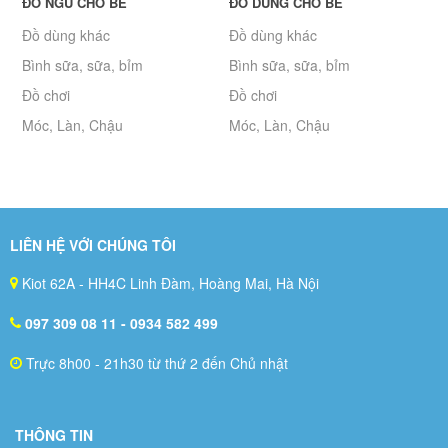
ĐỒ NGỦ CHO BÉ
ĐỒ DÙNG CHO BÉ
Đồ dùng khác
Đồ dùng khác
Bình sữa, sữa, bỉm
Bình sữa, sữa, bỉm
Đồ chơi
Đồ chơi
Móc, Làn, Chậu
Móc, Làn, Chậu
LIÊN HỆ VỚI CHÚNG TÔI
Kiot 62A - HH4C Linh Đàm, Hoàng Mai, Hà Nội
097 309 08 11
- 0934 582 499
Trực 8h00 - 21h30 từ thứ 2 đến Chủ nhật
THÔNG TIN