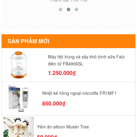
SẢN PHẨM MỚI
Máy tiệt trùng và sấy khô bình sữa Fatz
điện tử FB4906SL
1.250.000₫
Nhiệt kế hồng ngoại microlife FR1MF1
850.000₫
Yếm ăn silicon Muslin Tree
50.000₫