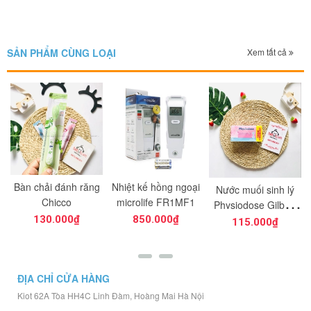
SẢN PHẨM CÙNG LOẠI
Xem tất cả
Bàn chải đánh răng
Nhiệt kế hồng ngoại
Nước muối sinh lý
g
Chicco
microlife FR1MF1
Physiodose Gilbert
Pháp hồng 40 ống
130.000₫
850.000₫
115.000₫
5ml
ĐỊA CHỈ CỬA HÀNG
Kiot 62A Tòa HH4C Linh Đàm, Hoàng Mai Hà Nội