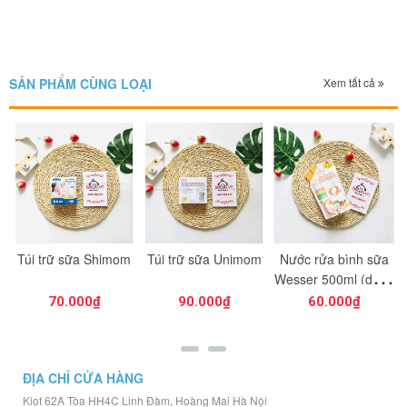
SẢN PHẨM CÙNG LOẠI
Xem tất cả
Túi trữ sữa Shimom
Túi trữ sữa Unimom
Nước rửa bình sữa
a
Wesser 500ml (dạng
túi)
70.000₫
90.000₫
60.000₫
ĐỊA CHỈ CỬA HÀNG
Kiot 62A Tòa HH4C Linh Đàm, Hoàng Mai Hà Nội