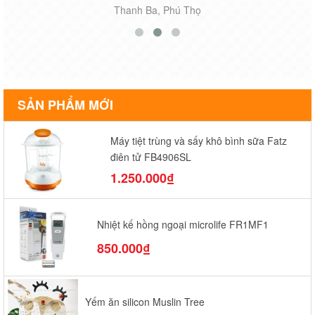
Thanh Ba, Phú Thọ
SẢN PHẨM MỚI
Máy tiệt trùng và sấy khô bình sữa Fatz
điện tử FB4906SL
1.250.000₫
Nhiệt kế hồng ngoại microlife FR1MF1
850.000₫
Yếm ăn silicon Muslin Tree