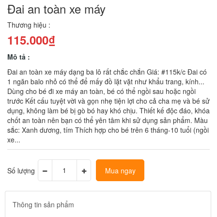
Đai an toàn xe máy
Thương hiệu :
115.000₫
Mô tả :
Đai an toàn xe máy dạng ba lô rất chắc chắn Giá: #115k/c Đai có
1 ngăn balo nhỏ có thể để mấy đồ lặt vặt như khẩu trang, kính...
Dùng cho bé đi xe máy an toàn, bé có thể ngồi sau hoặc ngồi
trước Kết cấu tuyệt vời và gọn nhẹ tiện lợi cho cả cha mẹ và bé sử
dụng, không làm bé bị gò bó hay khó chịu. Thiết kế độc đáo, khóa
chốt an toàn nên bạn có thể yên tâm khi sử dụng sản phẩm. Màu
sắc: Xanh dương, tím Thích hợp cho bé trên 6 tháng-10 tuổi (ngồi
xe...
Số lượng
Mua ngay
Thông tin sản phẩm