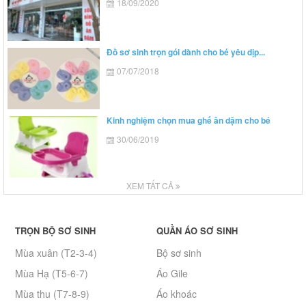
18/09/2020
Đồ sơ sinh trọn gói dành cho bé yêu dịp...
07/07/2018
Kinh nghiệm chọn mua ghế ăn dặm cho bé
30/06/2019
XEM TẤT CẢ
TRỌN BỘ SƠ SINH
QUẦN ÁO SƠ SINH
Mùa xuân (T2-3-4)
Bộ sơ sinh
Mùa Hạ (T5-6-7)
Áo Gile
Mùa thu (T7-8-9)
Áo khoác