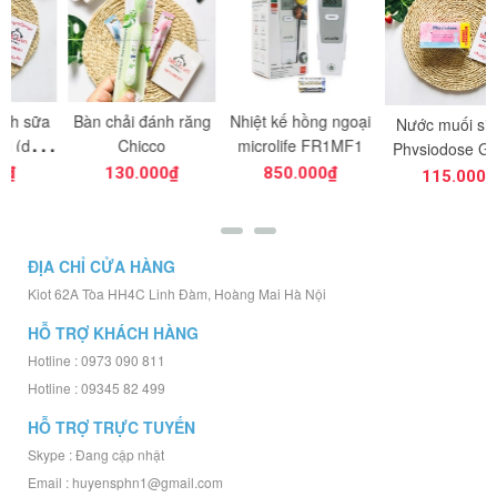
Bàn chải đánh răng
Nhiệt kế hồng ngoại
Nước muối sinh lý
g
Chicco
microlife FR1MF1
Physiodose Gilbert
Pháp hồng 40 ống
130.000₫
850.000₫
115.000₫
5ml
ĐỊA CHỈ CỬA HÀNG
Kiot 62A Tòa HH4C Linh Đàm, Hoàng Mai Hà Nội
HỖ TRỢ KHÁCH HÀNG
Hotline : 0973 090 811
Hotline : 09345 82 499
HỖ TRỢ TRỰC TUYẾN
Skype : Đang cập nhật
Email : huyensphn1@gmail.com