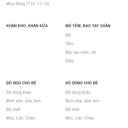
Mùa Đông (T10 -11-12)
KHĂN KHÔ, KHĂN SỮA
MŨ YẾM, BAO TAY CHÂN
Mũ
Yếm
Bao tay chân, tất
Giầy
ĐỒ NGỦ CHO BÉ
ĐỒ DÙNG CHO BÉ
Đồ dùng khác
Đồ dùng khác
Bình sữa, sữa, bỉm
Bình sữa, sữa, bỉm
Đồ chơi
Đồ chơi
Móc, Làn, Chậu
Móc, Làn, Chậu