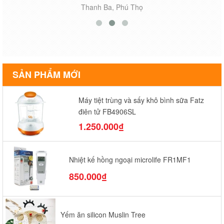
Thanh Ba, Phú Thọ
SẢN PHẨM MỚI
Máy tiệt trùng và sấy khô bình sữa Fatz
điện tử FB4906SL
1.250.000₫
Nhiệt kế hồng ngoại microlife FR1MF1
850.000₫
Yếm ăn silicon Muslin Tree