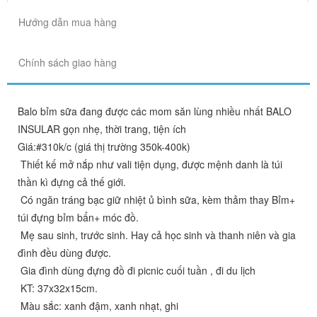
Hướng dẫn mua hàng
Chính sách giao hàng
Balo bỉm sữa đang được các mom săn lùng nhiều nhất BALO
INSULAR gọn nhẹ, thời trang, tiện ích
Giá:#310k/c (giá thị trường 350k-400k)
Thiết kế mở nắp như vali tiện dụng, được mệnh danh là túi
thần kì đựng cả thế giới.
Có ngăn tráng bạc giữ nhiệt ủ bình sữa, kèm thảm thay Bỉm+
túi đựng bỉm bẩn+ móc đồ.
Mẹ sau sinh, trước sinh. Hay cả học sinh và thanh niên và gia
đình đều dùng được.
Gia đình dùng đựng đồ đi picnic cuối tuần , đi du lịch
KT: 37x32x15cm.
Màu sắc: xanh đậm, xanh nhạt, ghi