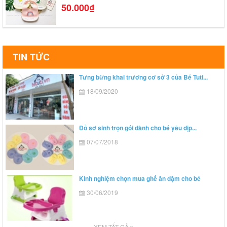
50.000₫
TIN TỨC
Tưng bừng khai trương cơ sở 3 của Bé Tuti...
18/09/2020
Đồ sơ sinh trọn gói dành cho bé yêu dịp...
07/07/2018
Kinh nghiệm chọn mua ghế ăn dặm cho bé
30/06/2019
XEM TẤT CẢ