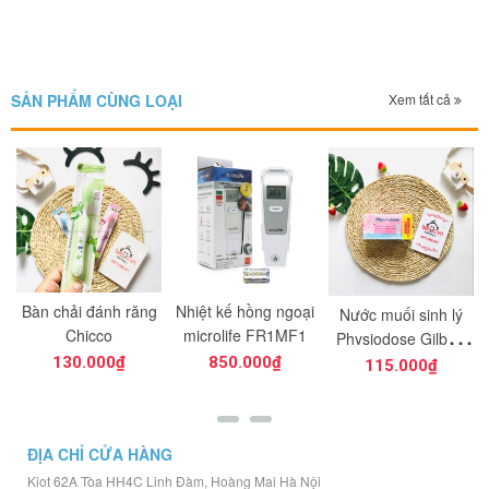
SẢN PHẨM CÙNG LOẠI
Xem tất cả
Bàn chải đánh răng
Nhiệt kế hồng ngoại
Nước muối sinh lý
g
Chicco
microlife FR1MF1
Physiodose Gilbert
Pháp hồng 40 ống
130.000₫
850.000₫
115.000₫
5ml
ĐỊA CHỈ CỬA HÀNG
Kiot 62A Tòa HH4C Linh Đàm, Hoàng Mai Hà Nội