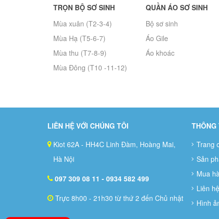
TRỌN BỘ SƠ SINH
QUẦN ÁO SƠ SINH
Mùa xuân (T2-3-4)
Bộ sơ sinh
Mùa Hạ (T5-6-7)
Áo Gile
Mùa thu (T7-8-9)
Áo khoác
Mùa Đông (T10 -11-12)
LIÊN HỆ VỚI CHÚNG TÔI
THÔNG 
Kiot 62A - HH4C Linh Đàm, Hoàng Mai,
Trang 
Hà Nội
Sản p
Mua h
097 309 08 11
- 0934 582 499
Liên h
Trực 8h00 - 21h30 từ thứ 2 đến Chủ nhật
Hình ả