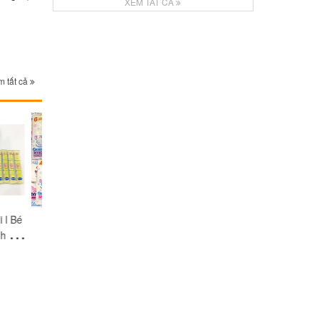
XEM TẤT CẢ
 tất cả
ries
Bình sữa Pigeone
Ấm đun & hâm sữa
Máy tiệt trùng 
siêu tốc
khô Fatz
00₫
320.000₫
940.000₫
1.160.00