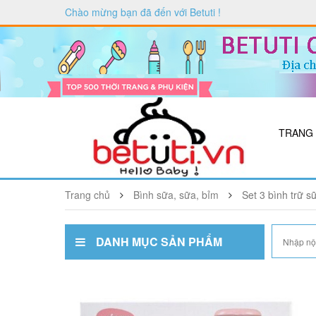
Chào mừng bạn đã đến với
Betuti
!
TRANG
Trang chủ
Bình sữa, sữa, bỉm
Set 3 bình trữ 
DANH MỤC SẢN PHẨM