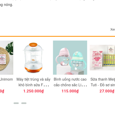
ng nóng.
Xem
trùng và sấy
Bình uống nước cao
Sữa thanh Meiji l Bé
Bỉm Mer
h sữa Fatz
cấp chống sặc Litter
Tuti - Đồ sơ sinh giá
 FB4906SL
Bean
gốc
0.000₫
115.000₫
27.000₫
375.0