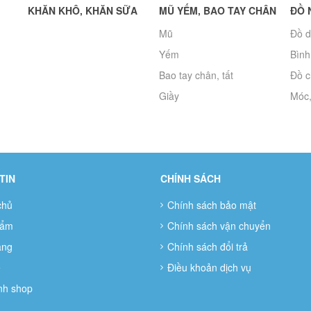
KHĂN KHÔ, KHĂN SỮA
MŨ YẾM, BAO TAY CHÂN
ĐỒ 
Mũ
Đồ d
Yếm
Bình
Bao tay chân, tất
Đồ c
Giầy
Móc,
TIN
CHÍNH SÁCH
chủ
Chính sách bảo mật
hẩm
Chính sách vận chuyển
àng
Chính sách đổi trả
ệ
Điều khoản dịch vụ
nh shop