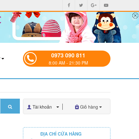
0973 090 811
P
8:00 AM - 21:30 PM
Tài khoản
Giỏ hàng
ĐỊA CHỈ CỬA HÀNG