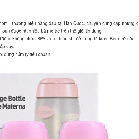
"Là một người mẹ, tôi rất vui khi t
hàng uy tin để mua hàng. Thật yê
imom - thương hiệu hàng đầu tại Hàn Quốc, chuyên cung cấp những 
mua hàng tại Betuti..."
oàn được rất nhiều bà mẹ trẻ trên thế giới tin dùng.
Chị Trang
 150ml không chứa BPA và an toàn khi để trong tủ lạnh. Bình trữ sữa 
ắp đậy.
Cầu Giấy, Hà Nội
hi dùng núm ty tiêu chuẩn.