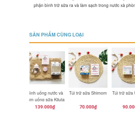
phận bình trữ sữa ra và làm sạch trong nước xà phò
SẢN PHẨM CÙNG LOẠI
 uống nước và
Túi trữ sữa Shimom
Túi trữ sữa Unimom
Máy tiệt 
ống sữa Kiluta
khô bìn
điện tử
139.000₫
70.000₫
90.000₫
1.25