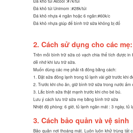
Đá khô túi Alcool :#7k/túi
Đá khô túi Unimom :#28k/túi
Đá khô nhựa 4 ngăn hoặc 6 ngăn:#60k/c
Đá khô nhựa giúp để bình trữ sữa không bị đổ
2. Cách sử dụng cho các mẹ:
Trên mỗi bình trữ sữa có vạch chia thể tích được in b
dễ nhớ khi lưu trữ sữa.
Muốn dùng các mẹ phải rã đông bằng cách:
1. Đặt sữa đông lạnh trong tủ lạnh vài giờ trước khi 
2. Trước khi cho ăn, giữ bình trữ sữa trong nước ấm
3. Lắc bình sữa thật mạnh trước khi cho bé bú.
Lưu ý cách lưu trữ sữa mẹ bằng bình trữ sữa
Nhiệt độ phòng: 6 giờ, tủ lạnh ngăn mát : 3 ngày, tủ 
3. Cách bảo quản và vệ sinh
Bảo quản nơi thoáng mát. Luôn luôn khử trùng tất 