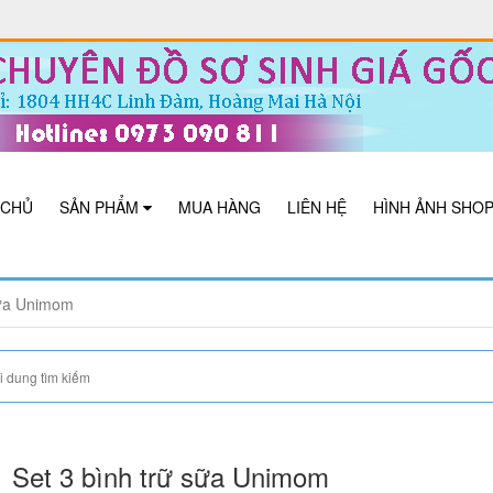
 CHỦ
SẢN PHẨM
MUA HÀNG
LIÊN HỆ
HÌNH ẢNH SHO
sữa Unimom
Set 3 bình trữ sữa Unimom