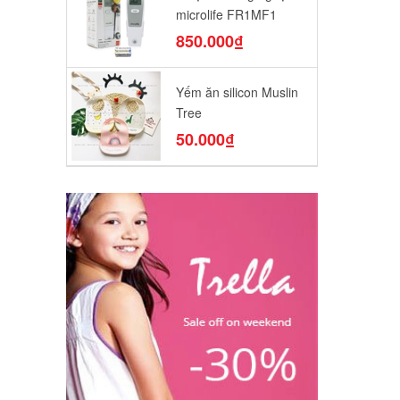
microlife FR1MF1
850.000₫
Yếm ăn silicon Muslin
Tree
50.000₫