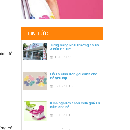
TIN TỨC
Tưng bừng khai trương cơ sở
3 của Bé Tuti...
bình để
18/09/2020
Đồ sơ sinh trọn gói dành cho
bé yêu dịp...
07/07/2018
Kinh nghiệm chọn mua ghế ăn
dặm cho bé
30/06/2019
từng bộ