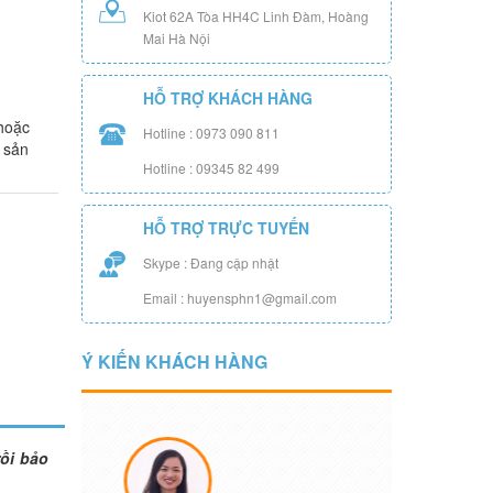
Kiot 62A Tòa HH4C Linh Đàm, Hoàng
Mai Hà Nội
HỖ TRỢ KHÁCH HÀNG
hoặc
Hotline : 0973 090 811
 sản
Hotline : 09345 82 499
HỖ TRỢ TRỰC TUYẾN
Skype : Đang cập nhật
Email : huyensphn1@gmail.com
Ý KIẾN KHÁCH HÀNG
ồi bảo