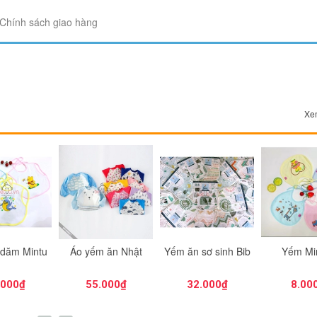
Chính sách giao hàng
"Là một người mẹ, tôi rất vui khi t
hàng uy tin để mua hàng. Thật yê
mua hàng tại Betuti..."
Chị Trang
Cầu Giấy, Hà Nội
Xem
 ăn Nhật
Yếm ăn sơ sinh Bib
Yếm Mintuu
Yếm ăn Nhậ
tay)
.000₫
32.000₫
8.000₫
45.00