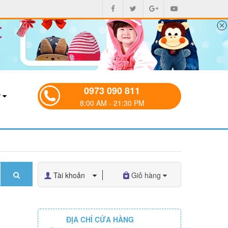
0973 090 811
P
8:00 AM - 21:30 PM
Tài khoản
Giỏ hàng
ĐỊA CHỈ CỬA HÀNG