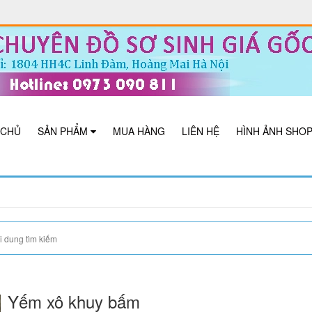
 CHỦ
SẢN PHẨM
MUA HÀNG
LIÊN HỆ
HÌNH ẢNH SHO
Yếm xô khuy bấm