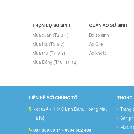
TRỌN BỘ SƠ SINH
QUẦN ÁO SƠ SINH
Mùa xuân (T2-3-4)
Bộ sơ sinh
Mùa Hạ (T5-6-7)
Áo Gile
Mùa thu (T7-8-9)
Áo khoác
Mùa Đông (T10 -11-12)
LIÊN HỆ VỚI CHÚNG TÔI
THÔNG 
Kiot 62A - HH4C Linh Đàm, Hoàng Mai,
Trang 
Hà Nội
Sản p
Mua h
097 309 08 11
- 0934 582 499