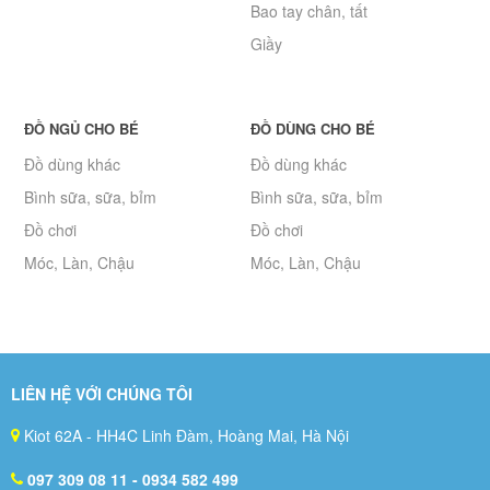
Bao tay chân, tất
Giầy
ĐỒ NGỦ CHO BÉ
ĐỒ DÙNG CHO BÉ
Đồ dùng khác
Đồ dùng khác
Bình sữa, sữa, bỉm
Bình sữa, sữa, bỉm
Đồ chơi
Đồ chơi
Móc, Làn, Chậu
Móc, Làn, Chậu
LIÊN HỆ VỚI CHÚNG TÔI
Kiot 62A - HH4C Linh Đàm, Hoàng Mai, Hà Nội
097 309 08 11
- 0934 582 499