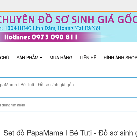
 CHỦ
SẢN PHẨM
MUA HÀNG
LIÊN HỆ
HÌNH ẢNH SHO
paMama l Bé Tuti - Đồ sơ sinh giá gốc
Set đồ PapaMama l Bé Tuti - Đồ sơ sinh 