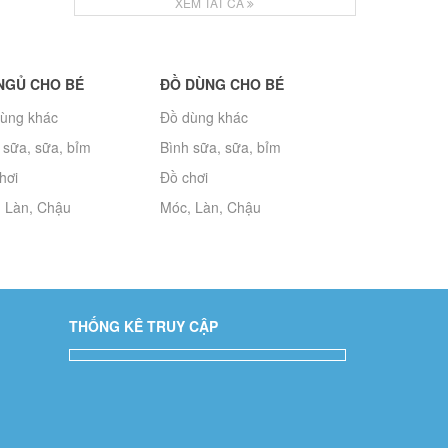
XEM TẤT CẢ
NGỦ CHO BÉ
ĐỒ DÙNG CHO BÉ
ùng khác
Đồ dùng khác
 sữa, sữa, bỉm
Bình sữa, sữa, bỉm
hơi
Đồ chơi
 Làn, Chậu
Móc, Làn, Chậu
THỐNG KÊ TRUY CẬP