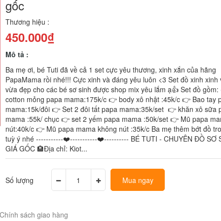
gốc
Thương hiệu :
450.000₫
Mô tả :
Ba mẹ ơi, bé Tuti đã về cả 1 set cực yêu thương, xinh xắn của hãng
PapaMama rồi nhé!!! Cực xinh và đáng yêu luôn <3 Set đồ xinh xinh 
vừa đẹp cho các bé sơ sinh được shop mix yêu lắm ạ👍 Set đồ gồm:
cotton mỏng papa mama:175k/c 👉 body xô nhật :45k/c 👉 Bao tay 
mama:15k/đôi 👉 Set 2 đôi tất papa mama:35k/set 👉 khăn xô sữa 
mama :55k/ chục 👉 set 2 yếm papa mama :50k/set 👉 Mũ papa m
nút:40k/c 👉 Mũ papa mama không nút :35k/c Ba mẹ thêm bớt đồ tro
tuỳ ý nhé -----------❤️-----------❤️---------- BÉ TUTI - CHUYÊN ĐỒ SƠ
GIÁ GỐC 🏨Địa chỉ: Kiot...
Số lượng
Mua ngay
Chính sách giao hàng