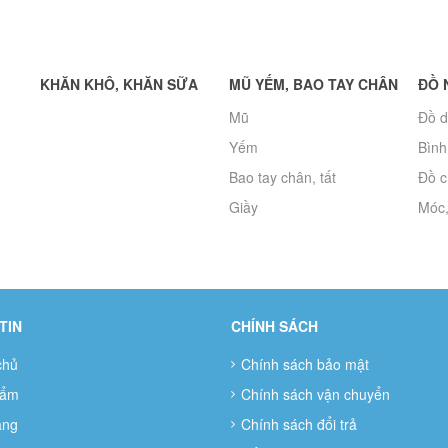
KHĂN KHÔ, KHĂN SỮA
MŨ YẾM, BAO TAY CHÂN
ĐỒ 
Mũ
Đồ d
Yếm
Bình
Bao tay chân, tất
Đồ c
Giầy
Móc,
TIN
CHÍNH SÁCH
chủ
Chính sách bảo mật
hẩm
Chính sách vận chuyển
àng
Chính sách đổi trả