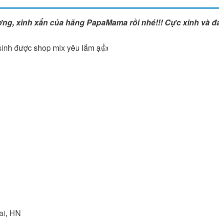
hương, xinh xắn của hãng PapaMama rồi nhé!!! Cực xinh và 
"Là một người mẹ, tôi rất vui khi t
hàng uy tin để mua hàng. Thật yê
mua hàng tại Betuti..."
 sinh được shop mix yêu lắm ạ👍
Chị Trang
Cầu Giấy, Hà Nội
ai, HN