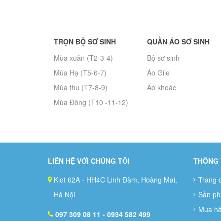
TRỌN BỘ SƠ SINH
QUẦN ÁO SƠ SINH
Mùa xuân (T2-3-4)
Bộ sơ sinh
Mùa Hạ (T5-6-7)
Áo Gile
Mùa thu (T7-8-9)
Áo khoác
Mùa Đông (T10 -11-12)
LIÊN HỆ VỚI CHÚNG TÔI
THÔNG 
Kiot 62A - HH4C Linh Đàm, Hoàng Mai,
Trang 
Hà Nội
Sản p
Mua h
097 309 08 11
- 0934 582 499