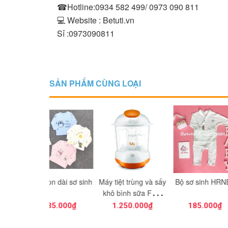
☎Hotline:0934 582 499/ 0973 090 811
💻 Website : Betuti.vn
Sỉ :0973090811
SẢN PHẨM CÙNG LOẠI
on dài sơ sinh
Máy tiệt trùng và sấy
Bộ sơ sinh HRNEE
Chậu rửa
khô bình sữa Fatz
điện tử FB4906SL
135.000₫
1.250.000₫
185.000₫
32