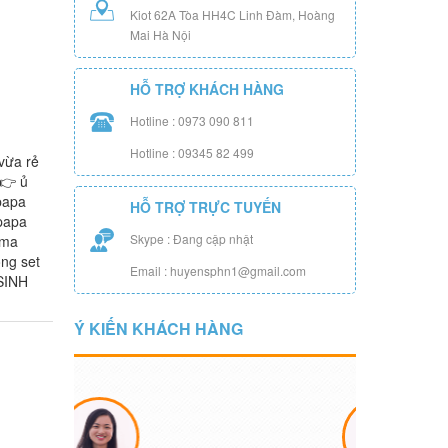
Kiot 62A Tòa HH4C Linh Đàm, Hoàng
Mai Hà Nội
HỖ TRỢ KHÁCH HÀNG
Hotline : 0973 090 811
Hotline : 09345 82 499
vừa rẻ
 👉 ủ
papa
HỖ TRỢ TRỰC TUYẾN
papa
Skype : Đang cập nhật
ama
ng set
Email : huyensphn1@gmail.com
 SINH
Ý KIẾN KHÁCH HÀNG