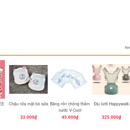
Xem
 mặt bò sữa
Băng rốn chống thấm
Địu lưới Happywalk
Body Moon
nước V-Cool
sin
.000₫
45.000₫
325.000₫
135.0