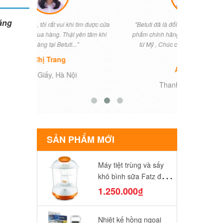
đáng
ìm được cửa
"Betuti đã là đối tác hợp tác cung cấp sản
"Khi vợ tôi
n tâm khi
phẩm chính hãng của chúng tôi nhập khẩu
điều lo lắng 
từ Mỹ , Chúc công ty sẽ ngày một phát
Betuti đã t
triển...."
Anh Nam
T
Thanh Ba, Phú Thọ
SẢN PHẨM MỚI
Máy tiệt trùng và sấy
khô bình sữa Fatz điện
tử FB4906SL
1.250.000₫
Nhiệt kế hồng ngoại