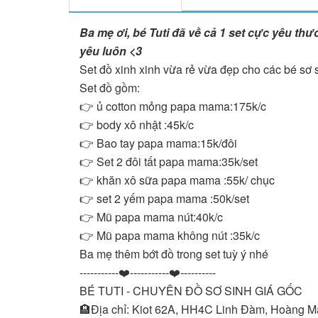
Ba mẹ ơi, bé Tuti đã về cả 1 set cực yêu t
yêu luôn <3
Set đồ xinh xinh vừa rẻ vừa đẹp cho các bé sơ
Set đồ gồm:
👉 ủ cotton mỏng papa mama:175k/c
👉 body xô nhật :45k/c
👉 Bao tay papa mama:15k/đôi
👉 Set 2 đôi tất papa mama:35k/set
👉 khăn xô sữa papa mama :55k/ chục
👉 set 2 yếm papa mama :50k/set
👉 Mũ papa mama nút:40k/c
👉 Mũ papa mama không nút :35k/c
Ba mẹ thêm bớt đồ trong set tuỳ ý nhé
-----------❤️-----------❤️----------
BÉ TUTI - CHUYÊN ĐỒ SƠ SINH GIÁ GỐC
🏨Địa chỉ: Kiot 62A, HH4C Linh Đàm, Hoàng M