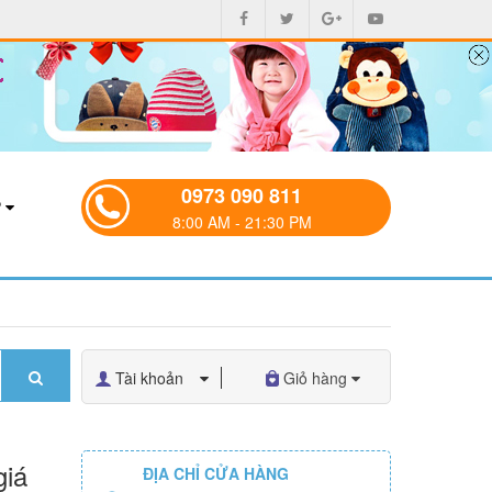
0973 090 811
P
8:00 AM - 21:30 PM
Tài khoản
Giỏ hàng
giá
ĐỊA CHỈ CỬA HÀNG