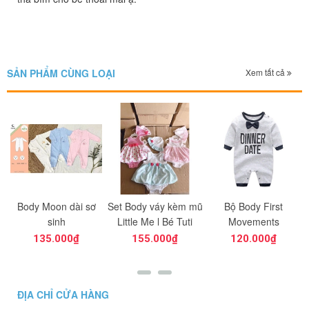
SẢN PHẨM CÙNG LOẠI
Xem tất cả
ds
Body Moon dài sơ
Set Body váy kèm mũ
Bộ Body First
sinh
Little Me l Bé Tuti
Movements
135.000₫
155.000₫
120.000₫
ĐỊA CHỈ CỬA HÀNG