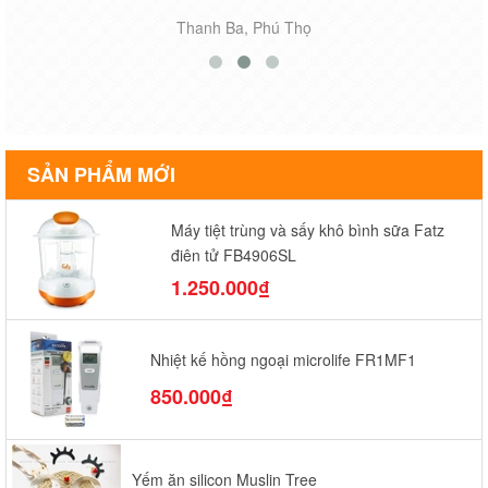
Thanh Ba, Phú Thọ
SẢN PHẨM MỚI
Máy tiệt trùng và sấy khô bình sữa Fatz
điện tử FB4906SL
1.250.000₫
Nhiệt kế hồng ngoại microlife FR1MF1
850.000₫
Yếm ăn silicon Muslin Tree