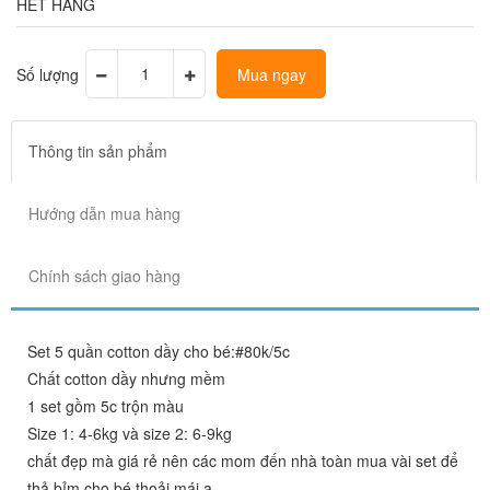
HẾT HÀNG
Số lượng
Mua ngay
Thông tin sản phẩm
Hướng dẫn mua hàng
Chính sách giao hàng
Set 5 quần cotton dầy cho bé:#80k/5c
Chất cotton dầy nhưng mềm
1 set gồm 5c trộn màu
Size 1: 4-6kg và size 2: 6-9kg
chất đẹp mà giá rẻ nên các mom đến nhà toàn mua vài set để
thả bỉm cho bé thoải mái ạ.