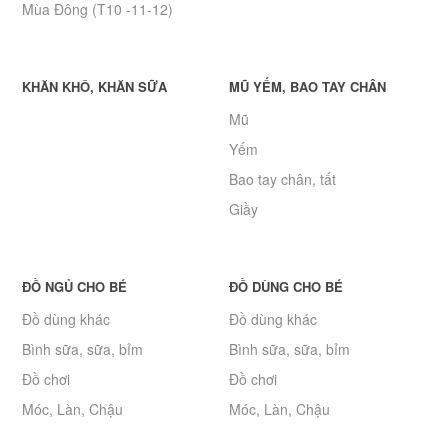
Mùa Đông (T10 -11-12)
KHĂN KHÔ, KHĂN SỮA
MŨ YẾM, BAO TAY CHÂN
Mũ
Yếm
Bao tay chân, tất
Giầy
ĐỒ NGỦ CHO BÉ
ĐỒ DÙNG CHO BÉ
Đồ dùng khác
Đồ dùng khác
Bình sữa, sữa, bỉm
Bình sữa, sữa, bỉm
Đồ chơi
Đồ chơi
Móc, Làn, Chậu
Móc, Làn, Chậu