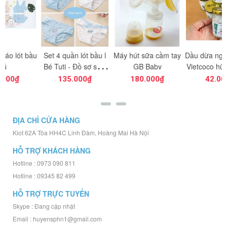
ầu
Set 4 quần lót bầu l
Máy hút sữa cầm tay
Dầu dừa nguyên chất
Bé Tuti - Đồ sơ sinh
GB Baby
Vietcoco hũ thủy tinh
giá gốc
60ml
135.000₫
180.000₫
42.000₫
ĐỊA CHỈ CỬA HÀNG
Kiot 62A Tòa HH4C Linh Đàm, Hoàng Mai Hà Nội
HỖ TRỢ KHÁCH HÀNG
Hotline : 0973 090 811
Hotline : 09345 82 499
HỖ TRỢ TRỰC TUYẾN
Skype : Đang cập nhật
Email : huyensphn1@gmail.com