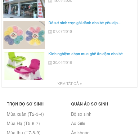
18/09/2020
Đồ sơ sinh trọn gói dành cho bé yêu dịp...
07/07/2018
Kinh nghiệm chọn mua ghế ăn dặm cho bé
30/06/2019
XEM TẤT CẢ
TRỌN BỘ SƠ SINH
QUẦN ÁO SƠ SINH
Mùa xuân (T2-3-4)
Bộ sơ sinh
Mùa Hạ (T5-6-7)
Áo Gile
Mùa thu (T7-8-9)
Áo khoác