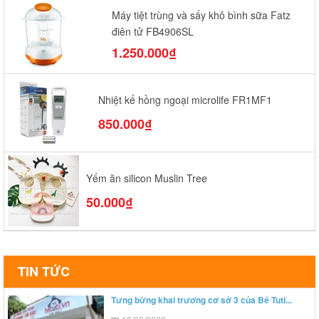
Máy tiệt trùng và sấy khô bình sữa Fatz
điện tử FB4906SL
1.250.000₫
Nhiệt kế hồng ngoại microlife FR1MF1
850.000₫
Yếm ăn silicon Muslin Tree
50.000₫
TIN TỨC
Tưng bừng khai trương cơ sở 3 của Bé Tuti...