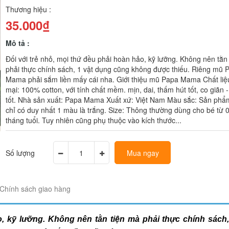
Thương hiệu :
35.000₫
Mô tả :
Đối với trẻ nhỏ, mọi thứ đều phải hoàn hảo, kỹ lưỡng. Không nên tằn
phải thực chính sách, 1 vật dụng cũng không được thiếu. Riêng mũ 
Mama phải sắm liền mấy cái nha. Giới thiệu mũ Papa Mama Chất li
mại: 100% cotton, với tính chất mềm. mịn, dai, thấm hút tốt, co giãn 
tốt. Nhà sản xuất: Papa Mama Xuất xứ: Việt Nam Màu sắc: Sản phẩ
chỉ có duy nhất 1 màu là trắng. Size: Thông thường dùng cho bé từ 0
tháng tuổi. Tuy nhiên cũng phụ thuộc vào kích thước...
Số lượng
Mua ngay
Chính sách giao hàng
o, kỹ lưỡng. Không nên tằn tiện mà phải thực chính sách,