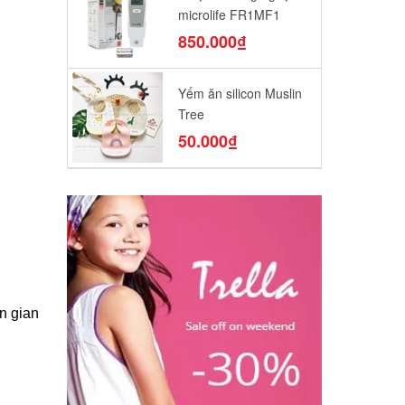
microlife FR1MF1
850.000₫
Yếm ăn silicon Muslin
Tree
50.000₫
n gian