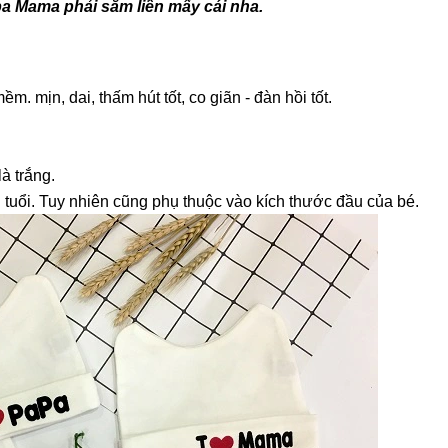
a Mama phải sắm liền mấy cái nha.
"Là một người mẹ, tôi rất vui khi t
hàng uy tin để mua hàng. Thật yê
mua hàng tại Betuti..."
m. mịn, dai, thấm hút tốt, co giãn - đàn hồi tốt.
Chị Trang
Cầu Giấy, Hà Nội
à trắng.
 tuổi. Tuy nhiên cũng phụ thuộc vào kích thước đầu của bé.