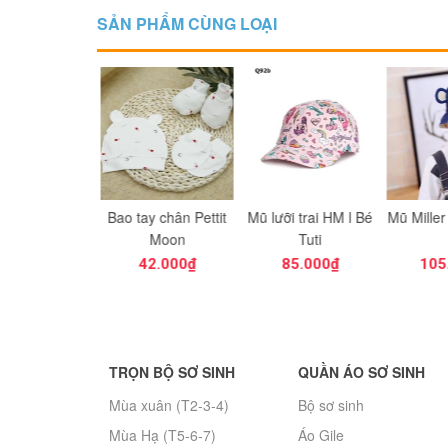
SẢN PHẨM CÙNG LOẠI
ay chân Pettit
Mũ lưỡi trai HM l Bé
Mũ Miller (mũ hè 02)
Mũ 
Moon
Tuti
42.000₫
85.000₫
105.000₫
65
TRỌN BỘ SƠ SINH
QUẦN ÁO SƠ SINH
Mùa xuân (T2-3-4)
Bộ sơ sinh
Mùa Hạ (T5-6-7)
Áo Gile