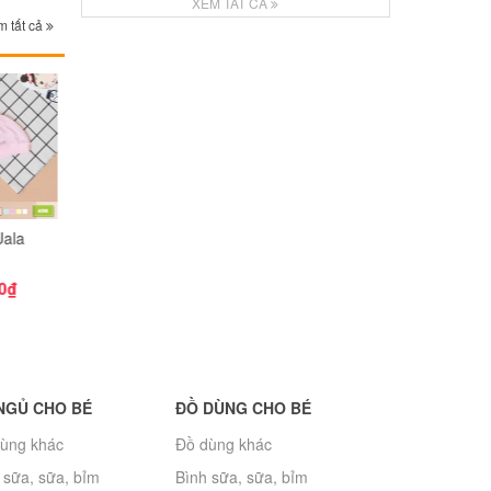
XEM TẤT CẢ
 tất cả
ds Center
Set mũ bao tay chân
Che thóp dán
Mũ sơ sinh H
Lan
Thái
Trang chụ
0₫
45.000₫
10.000₫
15.000₫
NGỦ CHO BÉ
ĐỒ DÙNG CHO BÉ
ùng khác
Đồ dùng khác
 sữa, sữa, bỉm
Bình sữa, sữa, bỉm