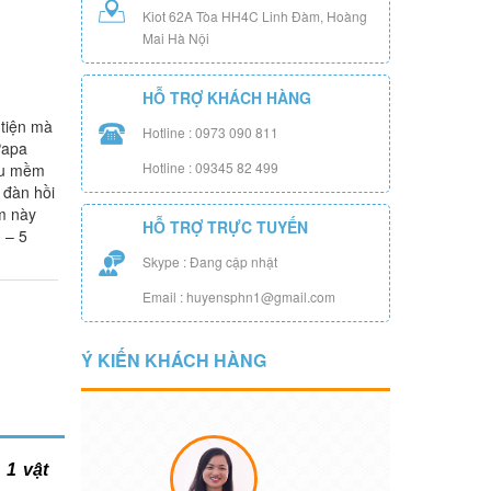
Kiot 62A Tòa HH4C Linh Đàm, Hoàng
Mai Hà Nội
HỖ TRỢ KHÁCH HÀNG
 tiện mà
Hotline : 0973 090 811
Papa
Hotline : 09345 82 499
ệu mềm
- đàn hồi
m này
HỖ TRỢ TRỰC TUYẾN
 – 5
Skype : Đang cập nhật
Email : huyensphn1@gmail.com
Ý KIẾN KHÁCH HÀNG
 1 vật