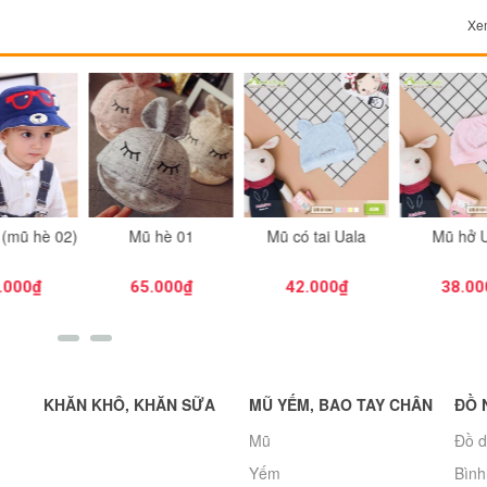
Xem
hè 01
Mũ có tai Uala
Mũ hở Uala
Set 3 mũ Ki
Thái 
.000₫
42.000₫
38.000₫
80.00
KHĂN KHÔ, KHĂN SỮA
MŨ YẾM, BAO TAY CHÂN
ĐỒ 
Mũ
Đồ d
Yếm
Bình