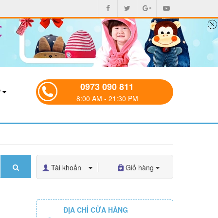
0973 090 811
P
8:00 AM - 21:30 PM
Tài khoản
Giỏ hàng
ĐỊA CHỈ CỬA HÀNG