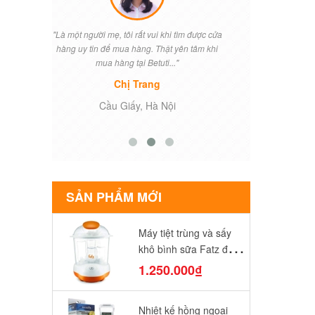
ìm được cửa
"Betuti đã là đối tác hợp tác cung cấp sản
"Khi vợ tôi
n tâm khi
phẩm chính hãng của chúng tôi nhập khẩu
điều lo lắng 
từ Mỹ , Chúc công ty sẽ ngày một phát
Betuti đã t
triển...."
Anh Nam
T
Thanh Ba, Phú Thọ
SẢN PHẨM MỚI
Máy tiệt trùng và sấy
khô bình sữa Fatz điện
tử FB4906SL
1.250.000₫
Nhiệt kế hồng ngoại