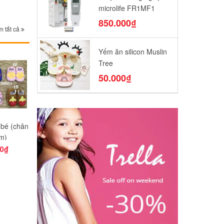
microlife FR1MF1
850.000₫
 tất cả
Yếm ăn silicon Muslin
Tree
50.000₫
tay chân
Set 5 đôi tất lưới (3
Set 5 đôi tất cao cổ
Bao tay chân M
i
-12m)
0₫
65.000₫
65.000₫
32.000₫