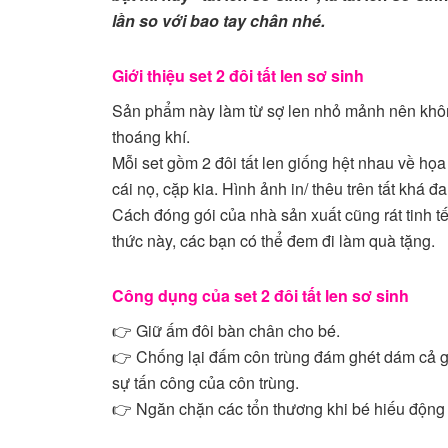
lần so với bao tay chân nhé.
Giới thiệu set 2 đôi tất len sơ sinh
Sản phẩm này làm từ sợ len nhỏ mảnh nên không
thoáng khí.
Mỗi set gồm 2 đôi tất len giống hệt nhau về họ
cái nọ, cặp kia. Hình ảnh in/ thêu trên tất khá đ
Cách đóng gói của nhà sản xuất cũng rát tinh tế
thức này, các bạn có thể đem đi làm quà tặng.
Công dụng của set 2 đôi tất len sơ sinh
👉 Giữ ấm đôi bàn chân cho bé.
👉 Chống lại đấm côn trùng đám ghét dám cả g
sự tấn công của côn trùng.
👉 Ngăn chặn các tổn thương khi bé hiếu động 