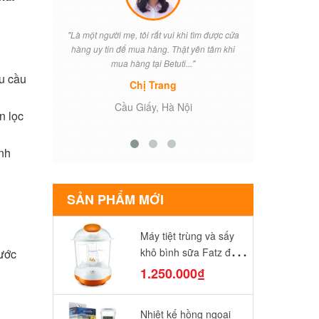
ìm được cửa
"Betuti đã là đối tác hợp tác cung cấp sản
"Khi vợ tôi
n tâm khi
phẩm chính hãng của chúng tôi nhập khẩu
điều lo lắng 
từ Mỹ , Chúc công ty sẽ ngày một phát
Betuti đã t
hu cầu
triển...."
Anh Nam
T
n lọc
Thanh Ba, Phú Thọ
ình
SẢN PHẨM MỚI
Máy tiệt trùng và sấy
khô bình sữa Fatz điện
rước
tử FB4906SL
1.250.000₫
Nhiệt kế hồng ngoại