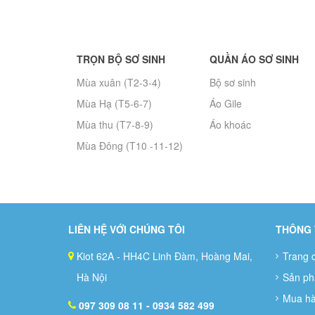
TRỌN BỘ SƠ SINH
QUẦN ÁO SƠ SINH
Mùa xuân (T2-3-4)
Bộ sơ sinh
Mùa Hạ (T5-6-7)
Áo Gile
Mùa thu (T7-8-9)
Áo khoác
Mùa Đông (T10 -11-12)
LIÊN HỆ VỚI CHÚNG TÔI
THÔNG 
Kiot 62A - HH4C Linh Đàm, Hoàng Mai,
Trang 
Hà Nội
Sản p
Mua h
097 309 08 11
- 0934 582 499