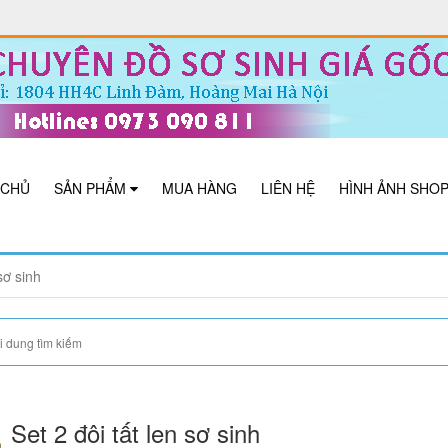
 CHỦ
SẢN PHẨM
MUA HÀNG
LIÊN HỆ
HÌNH ẢNH SHO
sơ sinh
Set 2 đôi tất len sơ sinh