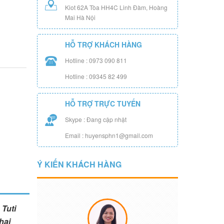
Kiot 62A Tòa HH4C Linh Đàm, Hoàng
Mai Hà Nội
HỖ TRỢ KHÁCH HÀNG
Hotline : 0973 090 811
Hotline : 09345 82 499
HỖ TRỢ TRỰC TUYẾN
Skype : Đang cập nhật
Email : huyensphn1@gmail.com
Ý KIẾN KHÁCH HÀNG
Tuti
hai