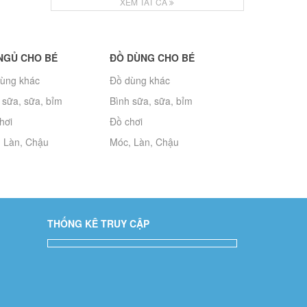
XEM TẤT CẢ
NGỦ CHO BÉ
ĐỒ DÙNG CHO BÉ
ùng khác
Đồ dùng khác
 sữa, sữa, bỉm
Bình sữa, sữa, bỉm
hơi
Đồ chơi
 Làn, Chậu
Móc, Làn, Chậu
THỐNG KÊ TRUY CẬP