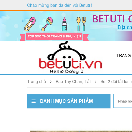
Chào mừng bạn đã đến với
Betuti
!
TRANG
Trang chủ
Bao Tay Chân, Tất
Set 2 đôi tất len 
DANH MỤC SẢN PHẨM