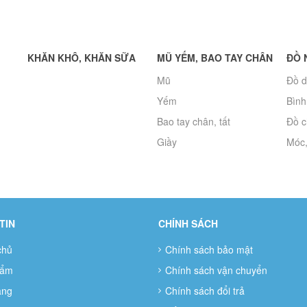
KHĂN KHÔ, KHĂN SỮA
MŨ YẾM, BAO TAY CHÂN
ĐỒ 
Mũ
Đồ d
Yếm
Bình
Bao tay chân, tất
Đồ c
Giầy
Móc,
TIN
CHÍNH SÁCH
chủ
Chính sách bảo mật
hẩm
Chính sách vận chuyển
àng
Chính sách đổi trả