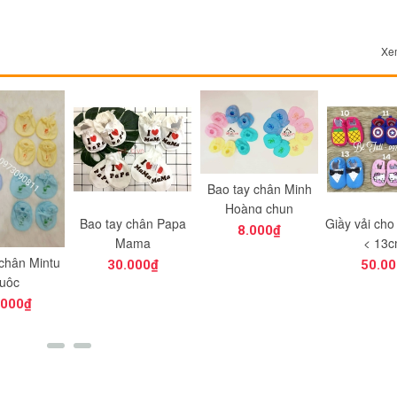
Xem
Bao tay chân Minh
Hoàng chun
 chân Papa
Giầy vải cho bé (chân
Set mũ bao 
8.000₫
ama
< 13cm)
Thá
.000₫
50.000₫
45.00