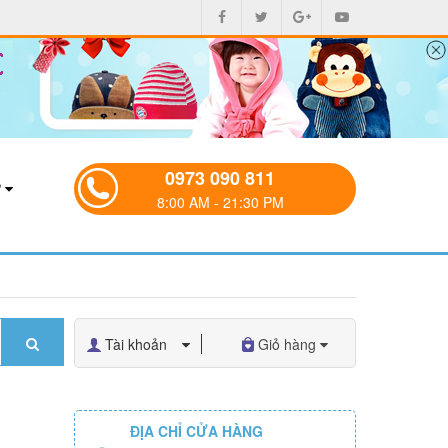
0973 090 811
P
8:00 AM - 21:30 PM
Tài khoản
Giỏ hàng
ĐỊA CHỈ CỬA HÀNG