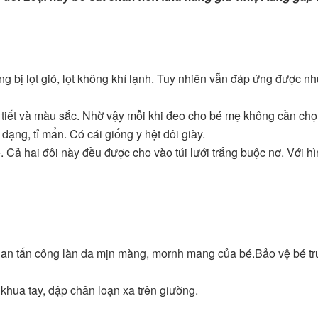
"Là một người mẹ, tôi rất vui khi t
hàng uy tin để mua hàng. Thật yê
mua hàng tại Betuti..."
 bị lọt gió, lọt không khí lạnh. Tuy nhiên vẫn đáp ứng được n
Chị Trang
Cầu Giấy, Hà Nội
a tiết và màu sắc. Nhờ vậy mỗi khi đeo cho bé mẹ không cần chọ
a dạng, tỉ mẩn. Có cái giống y hệt đôi giày.
. Cả hai đôi này đều được cho vào túi lưới trắng buộc nơ. Với h
an tấn công làn da mịn màng, mornh mang của bé.Bảo vệ bé t
khua tay, đập chân loạn xa trên giường.