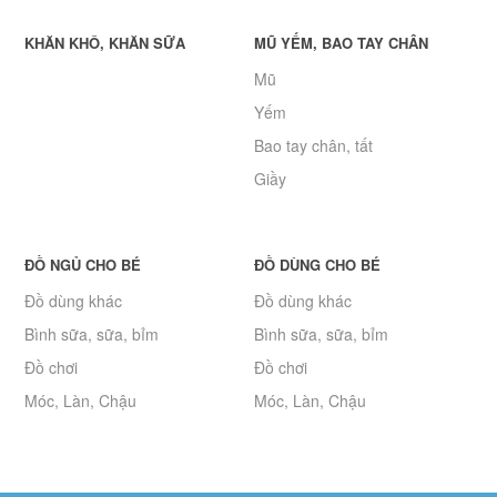
KHĂN KHÔ, KHĂN SỮA
MŨ YẾM, BAO TAY CHÂN
Mũ
Yếm
Bao tay chân, tất
Giầy
ĐỒ NGỦ CHO BÉ
ĐỒ DÙNG CHO BÉ
Đồ dùng khác
Đồ dùng khác
Bình sữa, sữa, bỉm
Bình sữa, sữa, bỉm
Đồ chơi
Đồ chơi
Móc, Làn, Chậu
Móc, Làn, Chậu