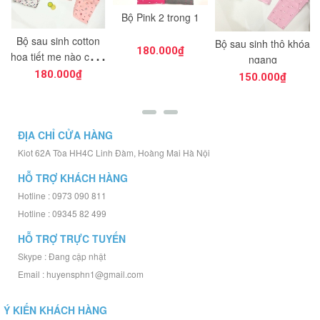
Bộ Pink 2 trong 1
Bộ sau sinh cotton
Bộ sau sinh thô khóa
180.000₫
họa tiết mẹ nào cũng
ngang
cần có
180.000₫
150.000₫
ĐỊA CHỈ CỬA HÀNG
Kiot 62A Tòa HH4C Linh Đàm, Hoàng Mai Hà Nội
HỖ TRỢ KHÁCH HÀNG
Hotline : 0973 090 811
Hotline : 09345 82 499
HỖ TRỢ TRỰC TUYẾN
Skype : Đang cập nhật
Email : huyensphn1@gmail.com
Ý KIẾN KHÁCH HÀNG