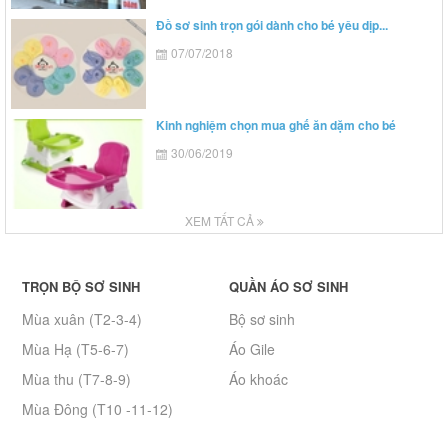
Đồ sơ sinh trọn gói dành cho bé yêu dịp...
07/07/2018
Kinh nghiệm chọn mua ghế ăn dặm cho bé
30/06/2019
XEM TẤT CẢ
TRỌN BỘ SƠ SINH
QUẦN ÁO SƠ SINH
Mùa xuân (T2-3-4)
Bộ sơ sinh
Mùa Hạ (T5-6-7)
Áo Gile
Mùa thu (T7-8-9)
Áo khoác
Mùa Đông (T10 -11-12)