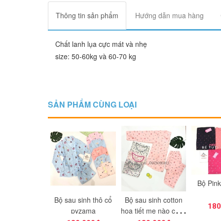
Thông tin sản phẩm
Hướng dẫn mua hàng
Chất lanh lụa cực mát và nhẹ
size: 50-60kg và 60-70 kg
SẢN PHẨM CÙNG LOẠI
Bộ Pink 2 trong 1
u sinh thô cổ
Bộ sau sinh cotton
Bộ sau si
180.000₫
pyzama
họa tiết mẹ nào cũng
n