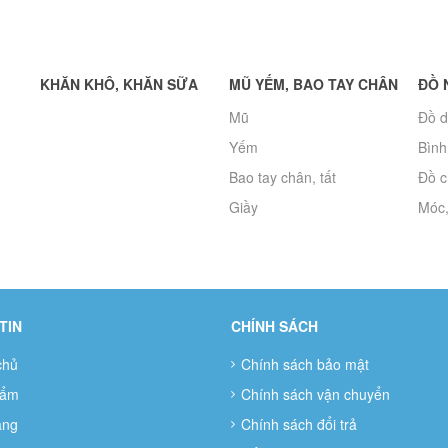
KHĂN KHÔ, KHĂN SỮA
MŨ YẾM, BAO TAY CHÂN
ĐỒ 
Mũ
Đồ d
Yếm
Bình
Bao tay chân, tất
Đồ c
Giầy
Móc,
TIN
CHÍNH SÁCH
chủ
Chính sách bảo mật
hẩm
Chính sách vận chuyển
àng
Chính sách đổi trả