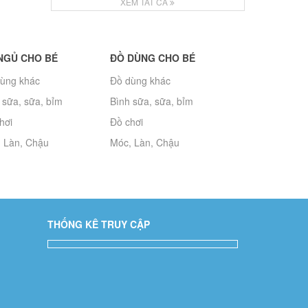
XEM TẤT CẢ
NGỦ CHO BÉ
ĐỒ DÙNG CHO BÉ
ùng khác
Đồ dùng khác
 sữa, sữa, bỉm
Bình sữa, sữa, bỉm
hơi
Đồ chơi
 Làn, Chậu
Móc, Làn, Chậu
THỐNG KÊ TRUY CẬP