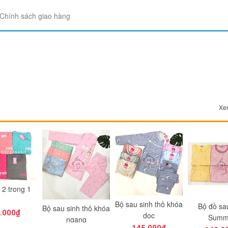
Chính sách giao hàng
"Là một người mẹ, tôi rất vui khi t
hàng uy tin để mua hàng. Thật yê
mua hàng tại Betuti..."
Chị Trang
Cầu Giấy, Hà Nội
Xem
Bộ sau sinh thô khóa
Bộ đồ sau sinh
Bộ bầu
nh thô khóa
dọc
Summer
gang
145.000₫