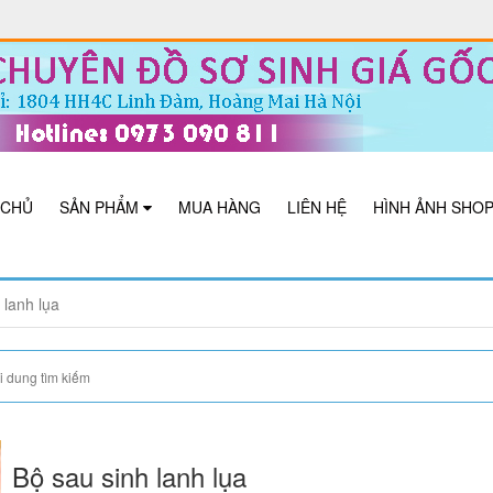
 CHỦ
SẢN PHẨM
MUA HÀNG
LIÊN HỆ
HÌNH ẢNH SHO
 lanh lụa
Bộ sau sinh lanh lụa