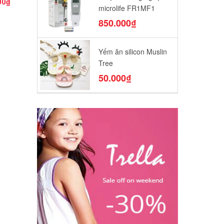
00₫
130.000₫
130.000₫
140.000
microlife FR1MF1
850.000₫
Yếm ăn silicon Muslin
Tree
50.000₫