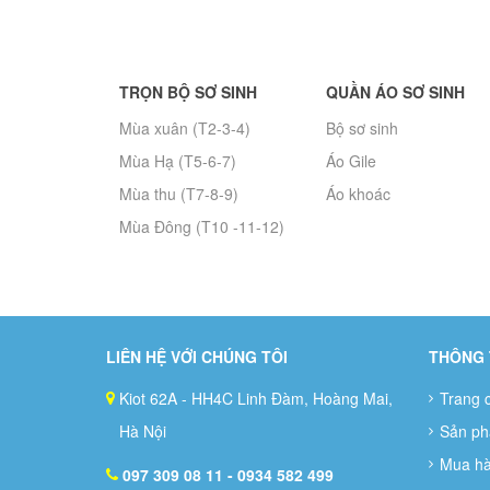
TRỌN BỘ SƠ SINH
QUẦN ÁO SƠ SINH
Mùa xuân (T2-3-4)
Bộ sơ sinh
Mùa Hạ (T5-6-7)
Áo Gile
Mùa thu (T7-8-9)
Áo khoác
Mùa Đông (T10 -11-12)
LIÊN HỆ VỚI CHÚNG TÔI
THÔNG 
Kiot 62A - HH4C Linh Đàm, Hoàng Mai,
Trang 
Hà Nội
Sản p
Mua h
097 309 08 11
- 0934 582 499