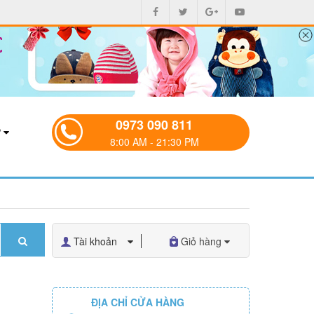
0973 090 811
P
8:00 AM - 21:30 PM
Tài khoản
Giỏ hàng
ĐỊA CHỈ CỬA HÀNG