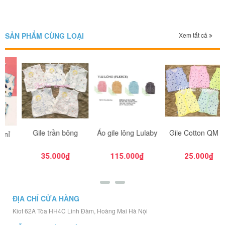
SẢN PHẨM CÙNG LOẠI
Xem tất cả
Gile trần bông
Áo gile lông Lulaby
Gile Cotton QM 02
35.000₫
115.000₫
25.000₫
ĐỊA CHỈ CỬA HÀNG
Kiot 62A Tòa HH4C Linh Đàm, Hoàng Mai Hà Nội