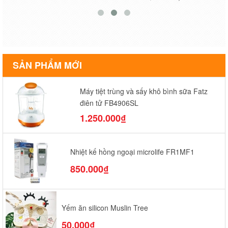
SẢN PHẨM MỚI
Máy tiệt trùng và sấy khô bình sữa Fatz
điện tử FB4906SL
1.250.000₫
Nhiệt kế hồng ngoại microlife FR1MF1
850.000₫
Yếm ăn silicon Muslin Tree
50.000₫