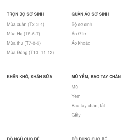
TRỌN BỘ SƠ SINH
QUẦN ÁO SƠ SINH
Mùa xuân (T2-3-4)
Bộ sơ sinh
Mùa Hạ (T5-6-7)
Áo Gile
Mùa thu (T7-8-9)
Áo khoác
Mùa Đông (T10 -11-12)
KHĂN KHÔ, KHĂN SỮA
MŨ YẾM, BAO TAY CHÂN
Mũ
Yếm
Bao tay chân, tất
Giầy
ĐỒ NGỦ CHO BÉ
ĐỒ DÙNG CHO BÉ