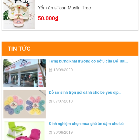
Yếm ăn silicon Muslin Tree
50.000₫
TIN TỨC
Tưng bừng khai trương cơ sở 3 của Bé Tuti...
18/09/2020
Đồ sơ sinh trọn gói dành cho bé yêu dịp...
07/07/2018
Kinh nghiệm chọn mua ghế ăn dặm cho bé
30/06/2019