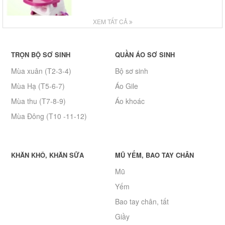
XEM TẤT CẢ
TRỌN BỘ SƠ SINH
QUẦN ÁO SƠ SINH
Mùa xuân (T2-3-4)
Bộ sơ sinh
Mùa Hạ (T5-6-7)
Áo Gile
Mùa thu (T7-8-9)
Áo khoác
Mùa Đông (T10 -11-12)
KHĂN KHÔ, KHĂN SỮA
MŨ YẾM, BAO TAY CHÂN
Mũ
Yếm
Bao tay chân, tất
Giầy