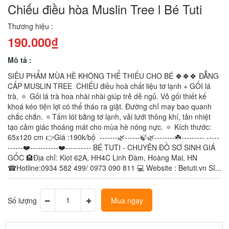
Chiếu điều hòa Muslin Tree l Bé Tuti
Thương hiệu :
190.000₫
Mô tả :
SIÊU PHẨM MÙA HÈ KHÔNG THỂ THIẾU CHO BÉ 🍀🍀🍀 ĐẲNG
CẤP MUSLIN TREE CHIẾU điều hoà chất liệu tơ lạnh + GỐI lá
trà. 🔅 Gối lá trà hoa nhài nhài giúp trẻ dễ ngủ. Vỏ gối thiết kế
khoá kéo tiện lợi có thể tháo ra giặt. Đường chỉ may bao quanh
chắc chắn. 🔅Tấm lót bằng tơ lạnh, vải lưới thông khí, tản nhiệt
tạo cảm giác thoáng mát cho mùa hè nóng nực. 🔅 Kích thước:
65x120 cm 👉Giá :190k/bộ -------🌿------🍃🌿--------☘️--------- -----
------❤️-----------❤️---------- BÉ TUTI - CHUYÊN ĐỒ SƠ SINH GIÁ
GỐC 🏨Địa chỉ: Kiot 62A, HH4C Linh Đàm, Hoàng Mai, HN
☎Hotline:0934 582 499/ 0973 090 811 💻 Website : Betuti.vn Sỉ...
Số lượng
Mua ngay