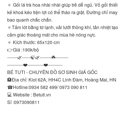
🔅 Gối lá trà hoa nhài nhài giúp trẻ dễ ngủ. Vỏ gối thiết
kế khoá kéo tiện lợi có thể tháo ra giặt. Đường chỉ may
bao quanh chắc chắn.
🔅Tấm lót bằng tơ lạnh, vải lưới thông khí, tản nhiệt tạo
cảm giác thoáng mát cho mùa hè nóng nực.
🔅 Kích thước: 65x120 cm
👉Giá :190k/bộ
-------🌿------🍃🌿--------☘️---------
-----------❤️-----------❤️----------
BÉ TUTI - CHUYÊN ĐỒ SƠ SINH GIÁ GỐC
🏨Địa chỉ: Kiot 62A, HH4C Linh Đàm, Hoàng Mai, HN
☎Hotline:0934 582 499/ 0973 090 811
💻 Website : Betuti.vn
Sỉ :0973090811