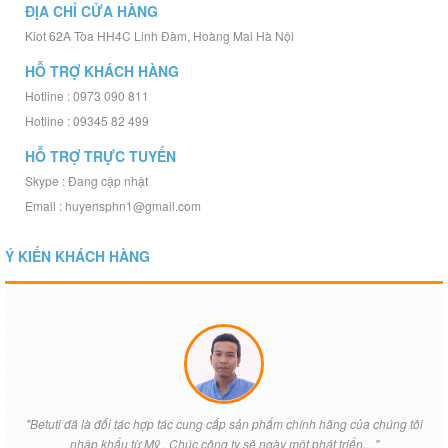
ĐỊA CHỈ CỬA HÀNG
Kiot 62A Tòa HH4C Linh Đàm, Hoàng Mai Hà Nội
HỖ TRỢ KHÁCH HÀNG
Hotline : 0973 090 811
Hotline : 09345 82 499
HỖ TRỢ TRỰC TUYẾN
Skype : Đang cập nhật
Email : huyensphn1@gmail.com
Ý KIẾN KHÁCH HÀNG
"Betuti đã là đối tác hợp tác cung cấp sản phẩm chính hãng của chúng tôi
nhập khẩu từ Mỹ , Chúc công ty sẽ ngày một phát triển...."